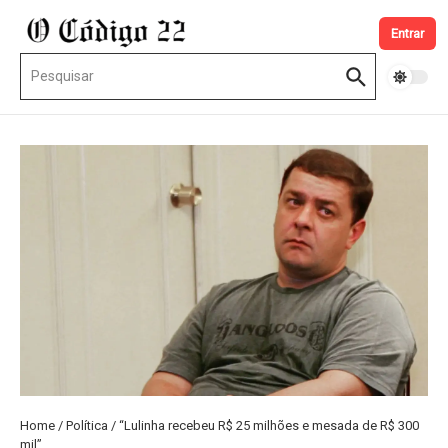
Ir para o conteúdo
Entrar
Procurar por:
Home
/
Política
/
“Lulinha recebeu R$ 25 milhões e mesada de R$ 300
mil”