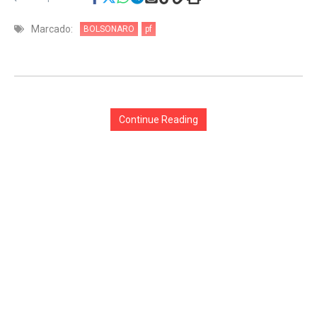
Marcado:
BOLSONARO
pf
Continue Reading
Anterior
Free Bolsonaro no muro das Lamentações