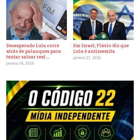
Desesperado Lula corre
Em Israel, Flávio diz que
atrás de palanques para
Lula é antissemita
tentar salvar reel ...
janeiro 27, 2026
janeiro 18, 2026