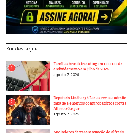
Em destaque
Famílias brasileiras atingem recorde de
1
endividamento em julho de 2026
agosto 7, 2026
Deputado Lindbergh Farias recua e admite
2
falta de elementos comprobatórios contra
Alfredo Gaspar
agosto 7, 2026
Apoiadores destacam atuação de Alfredo