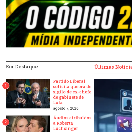
Em Destaque
Últimas Notíci
Partido Liberal
1
solicita quebra de
sigilo de ex-chefe
de gabinete de
Lula
agosto 7, 2026
Áudios atribuídos
2
a Roberta
Luchsinger