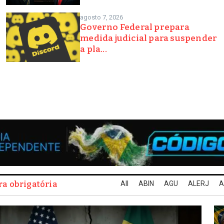
agosto 7, 2026
Governo Federal prepara
medida judicial para suspender
a pla...
All
ABIN
AGU
ALERJ
A
ra obrigatória