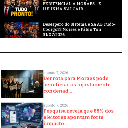
EXISTENCIAL A MORAES… E
LULINHA VAI CAIR!
Desespero do Sistema e SAAB Tudo-
Código22 Moises e Fábio Ton
31/07/2026
CÓDIGO 22: DEU ERRADO:
LULINHA cada vez mais perto da
cadeia
agosto 7, 2026
Derrota para Moraes pode
beneficiar os injustamente
condenad...
agosto 7, 2026
Pesquisa revela que 88% dos
eleitores apontam forte
impacto ...