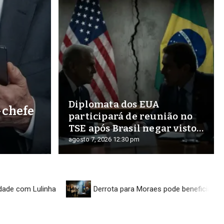
Diplomata dos EUA
x-chefe
participará de reunião no
TSE após Brasil negar visto
a oficiais americanos
agosto 7, 2026
12:30 pm
Lulinha
Derrota para Moraes pode beneficiar os injusta