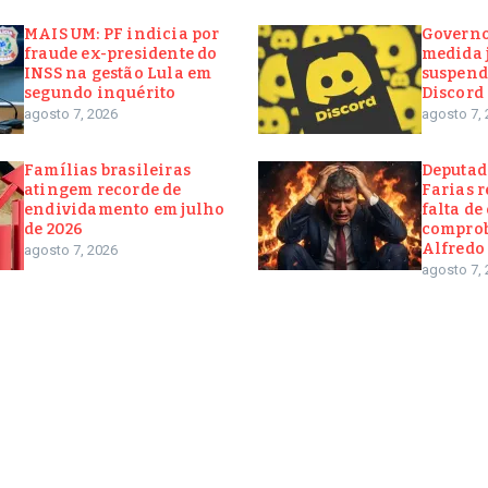
MAIS UM: PF indicia por
Governo
fraude ex-presidente do
medida 
INSS na gestão Lula em
suspend
segundo inquérito
Discord 
agosto 7, 2026
agosto 7, 
Famílias brasileiras
Deputad
atingem recorde de
Farias r
endividamento em julho
falta de
de 2026
comprob
Alfredo
agosto 7, 2026
agosto 7, 