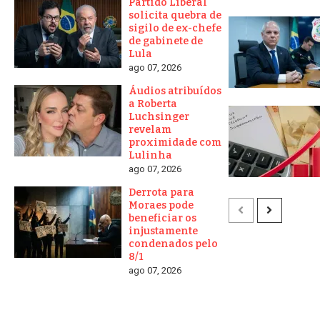
Partido Liberal
solicita quebra de
sigilo de ex-chefe
de gabinete de
Lula
ago 07, 2026
Áudios atribuídos
a Roberta
Luchsinger
revelam
proximidade com
Lulinha
ago 07, 2026
Derrota para
Moraes pode
beneficiar os
injustamente
condenados pelo
8/1
ago 07, 2026