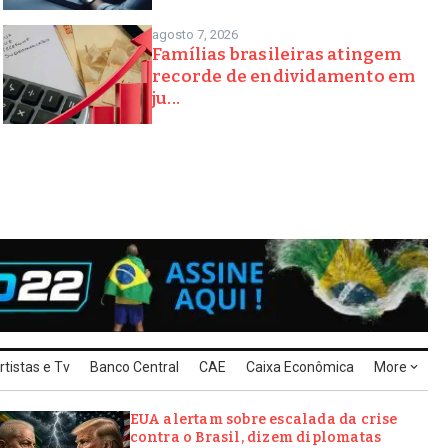
agosto 7, 2026
Famílias brasileiras atingem
recorde de endividamento em
ju...
rtistas e Tv
Banco Central
CAE
Caixa Econômica
More
EUA alertam sobre escalada da crise
contra o Brasil, dizem diplomatas