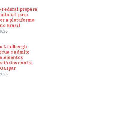
 Federal prepara
judicial para
er a plataforma
no Brasil
2026
o Lindbergh
ecua e admite
 elementos
atórios contra
 Gaspar
2026