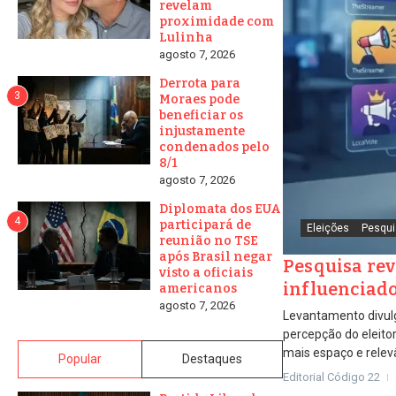
revelam
proximidade com
Lulinha
agosto 7, 2026
Derrota para
3
Moraes pode
beneficiar os
injustamente
condenados pelo
8/1
agosto 7, 2026
Diplomata dos EUA
4
participará de
Eleições
Pesqui
reunião no TSE
após Brasil negar
Pesquisa rev
visto a oficiais
influenciado
americanos
agosto 7, 2026
Levantamento divulg
percepção do eleitor
mais espaço e relev
Popular
Destaques
Editorial Código 22