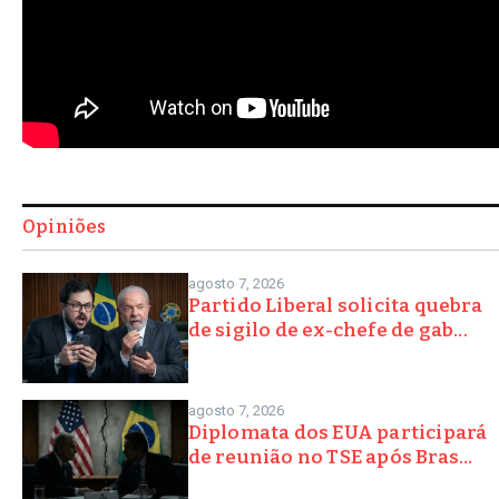
Opiniões
agosto 7, 2026
Partido Liberal solicita quebra
de sigilo de ex-chefe de gab...
agosto 7, 2026
Diplomata dos EUA participará
de reunião no TSE após Bras...