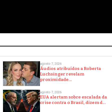
agosto 7, 2026
Áudios atribuídos a Roberta
Luchsinger revelam
proximidade...
agosto 7, 2026
EUA alertam sobre escalada da
crise contra o Brasil, dizem d...