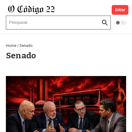
Ir para o conteúdo
Entrar
Procurar por:
Home
/
Senado
Senado