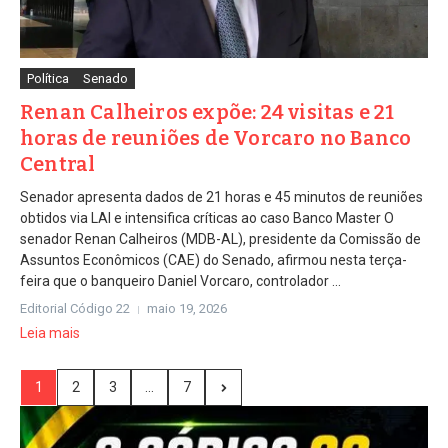
Política
Senado
Renan Calheiros expõe: 24 visitas e 21
horas de reuniões de Vorcaro no Banco
Central
Senador apresenta dados de 21 horas e 45 minutos de reuniões
obtidos via LAI e intensifica críticas ao caso Banco Master O
senador Renan Calheiros (MDB-AL), presidente da Comissão de
Assuntos Econômicos (CAE) do Senado, afirmou nesta terça-
feira que o banqueiro Daniel Vorcaro, controlador ...
Editorial Código 22
maio 19, 2026
Leia mais
1
2
3
...
7