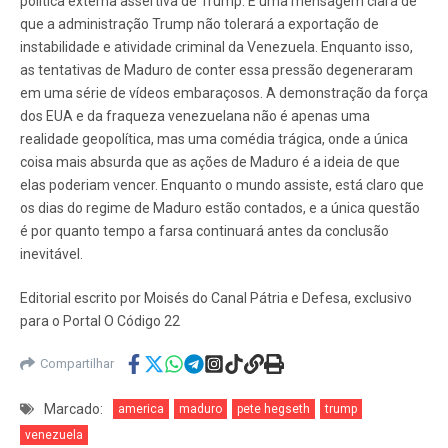
política externa assertiva de Trump. É uma mensagem clara de
que a administração Trump não tolerará a exportação de
instabilidade e atividade criminal da Venezuela. Enquanto isso,
as tentativas de Maduro de conter essa pressão degeneraram
em uma série de vídeos embaraçosos. A demonstração da força
dos EUA e da fraqueza venezuelana não é apenas uma
realidade geopolítica, mas uma comédia trágica, onde a única
coisa mais absurda que as ações de Maduro é a ideia de que
elas poderiam vencer. Enquanto o mundo assiste, está claro que
os dias do regime de Maduro estão contados, e a única questão
é por quanto tempo a farsa continuará antes da conclusão
inevitável.
Editorial escrito por Moisés do Canal Pátria e Defesa, exclusivo
para o Portal O Código 22
Compartilhar
Marcado:
america
maduro
pete hegseth
trump
venezuela