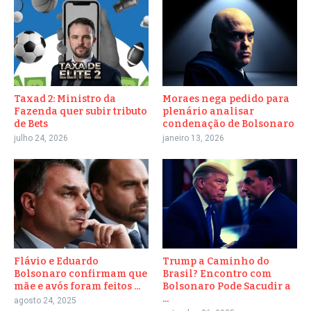
Taxad 2: Ministro da
Moraes nega pedido para
Fazenda quer subir tributo
plenário analisar
de Bets
condenação de Bolsonaro
julho 24, 2026
janeiro 13, 2026
Flávio e Eduardo
Trump a Caminho do
Bolsonaro confirmam que
Brasil? Encontro com
mãe e avós foram feitos ...
Bolsonaro Pode Sacudir a
...
agosto 24, 2025