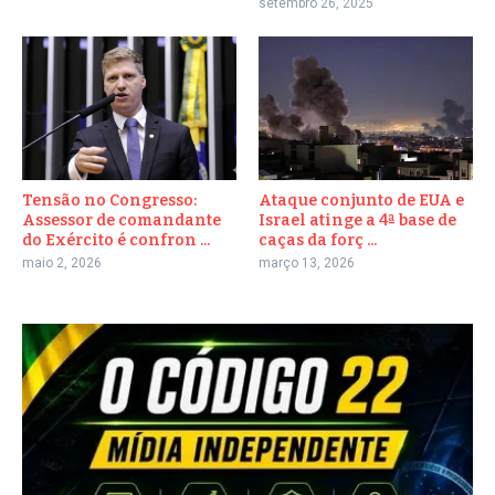
setembro 26, 2025
Tensão no Congresso:
Ataque conjunto de EUA e
Assessor de comandante
Israel atinge a 4ª base de
do Exército é confron ...
caças da forç ...
maio 2, 2026
março 13, 2026