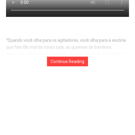
“Quando você olha para os agitadores, você olha para a escória
Continue Reading
que fala tão mal do nosso país, as queimas de bandeira
americana em todos os lugares, isso é a esquerda. Isso não é a
direita”, declarou. Trump mencionou ainda que “grandes
investigações” foram iniciadas contra “muitas pessoas que
tradicionalmente você diria que estão na esquerda”, enquanto o
FBI busca esclarecer os motivos do assassinato de Kirk.