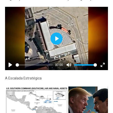
Play
00:00
Play
Mute
Enter
fullscr
A Escalada Estratégica