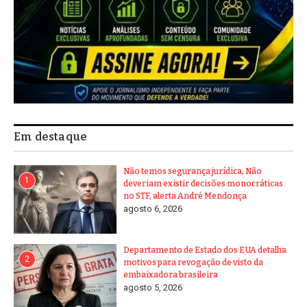
Em destaque
Não temos segurança jurídica, Não
1
deveriam existir decisões monocráticas
no STF, alerta André Mendonça
agosto 6, 2026
Departamento de Estado dos EUA detalha
2
motivos para revogação de visto da
embaixadora brasileira
agosto 5, 2026