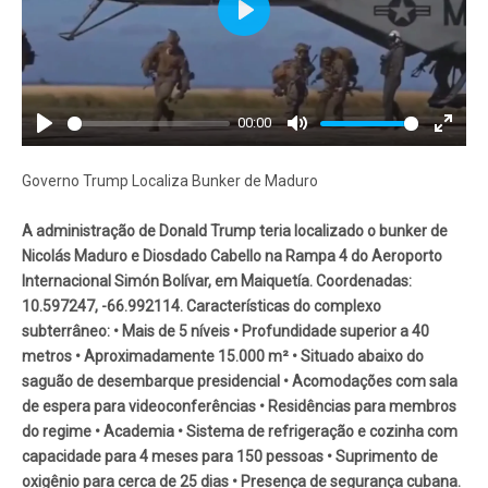
Play
00:00
Play
Mute
Enter
fullscr
Governo Trump Localiza Bunker de Maduro
A administração de Donald Trump teria localizado o bunker de
Nicolás Maduro e Diosdado Cabello na Rampa 4 do Aeroporto
Internacional Simón Bolívar, em Maiquetía. Coordenadas:
10.597247, -66.992114. Características do complexo
subterrâneo: • Mais de 5 níveis • Profundidade superior a 40
metros • Aproximadamente 15.000 m² • Situado abaixo do
saguão de desembarque presidencial • Acomodações com sala
de espera para videoconferências • Residências para membros
do regime • Academia • Sistema de refrigeração e cozinha com
capacidade para 4 meses para 150 pessoas • Suprimento de
oxigênio para cerca de 25 dias • Presença de segurança cubana.