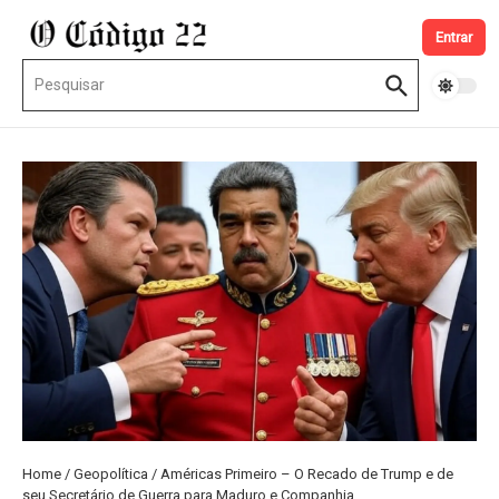
Ir para o conteúdo
Entrar
Procurar por:
Home
/
Geopolítica
/
Américas Primeiro – O Recado de Trump e de
seu Secretário de Guerra para Maduro e Companhia