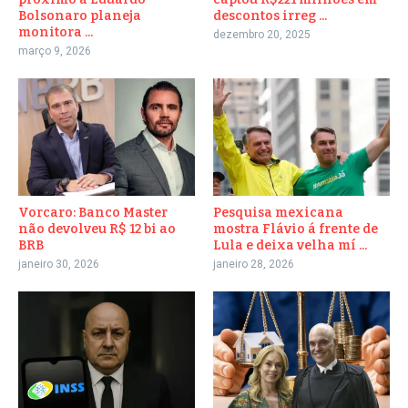
Bolsonaro planeja
descontos irreg ...
monitora ...
dezembro 20, 2025
março 9, 2026
Vorcaro: Banco Master
Pesquisa mexicana
não devolveu R$ 12 bi ao
mostra Flávio á frente de
BRB
Lula e deixa velha mí ...
janeiro 30, 2026
janeiro 28, 2026