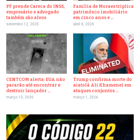
PF prende Careca do INSS,
Família de Moraes triplica
empresário e advogado
patrimônio imobiliário
também são alvos
em cinco anos e ...
setembro 12, 2025
abril 6, 2026
CENTCOM alerta: EUA não
Trump confirma morte do
pararão até encontrar e
aiatolá Ali Khamenei em
destruir lançador ...
ataques conjuntos ...
março 10, 2026
março 1, 2026