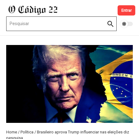
Ir para o conteúdo
Entrar
Procurar por:
Home
/
Política
/
Brasileiro aprova Trump influenciar nas eleições diz
pesquisa