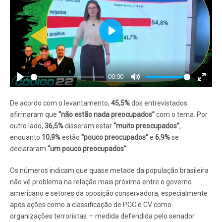
Play
00:00
Play
Mute
Enter
fullscr
De acordo com o levantamento,
45,5%
dos entrevistados
afirmaram que
“não estão nada preocupados”
com o tema. Por
outro lado,
36,5%
disseram estar
“muito preocupados”
,
enquanto
10,9%
estão
“pouco preocupados”
e
6,9%
se
declararam
“um pouco preocupados”
.
Os números indicam que quase metade da população brasileira
não vê problema na relação mais próxima entre o governo
americano e setores da oposição conservadora, especialmente
após ações como a classificação de PCC e CV como
organizações terroristas — medida defendida pelo senador