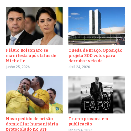
Flávio Bolsonaro se
Queda de Braço: Oposição
manifesta após falas de
projeta 300 votos para
Michelle
derrubar veto da ...
junho 25, 2026
abril 24, 2026
Novo pedido de prisão
Trump provoca em
domiciliar humanitária
publicação
protocolado no STF
janeiro 4, 2026