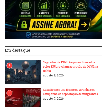
Em destaque
Segredos de 1963: Arquivos liberados
1
pelos EUA revelam apuração de OVNI na
Bahia
agosto 8, 2026
Casa Branca usa Homem-Aranha em
2
campanha de deportação de imigrantes
agosto 7, 2026