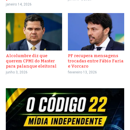
janeiro 14, 2026
Alcolumbre diz que
PF recupera mensagens
querem CPMI do Master
trocadas entre Fábio Faria
para palanque eleitoral
e Vorcaro
junho 3, 2026
fevereiro 13, 2026