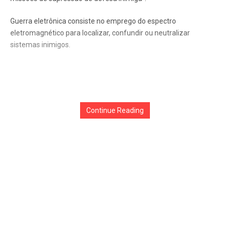
Guerra eletrônica consiste no emprego do espectro
eletromagnético para localizar, confundir ou neutralizar
sistemas inimigos.
Continue Reading
O Growler é capaz de “testar defesas, perturbar ou provocar a
disrupção de meios de comando e controle e iluminar alvos,