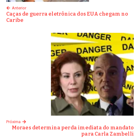
Anterior
Caças de guerra eletrônica dos EUA chegam no
Caribe
Próxima
Moraes determina perda imediata do mandato
para Carla Zambelli