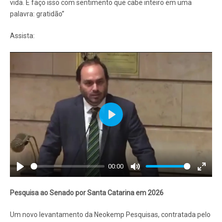
vida. E faço isso com sentimento que cabe inteiro em uma
palavra: gratidão”
Assista:
Play
00:00
Play
Mute
Enter
fullscr
Pesquisa ao Senado por Santa Catarina em 2026
Um novo levantamento da Neokemp Pesquisas, contratada pelo