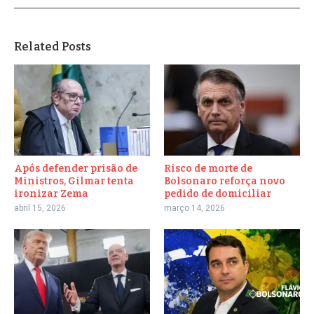
Related Posts
Após defender prisão de
Risco de morte de
Ministros, Gilmar tenta
Bolsonaro reforça novo
ironizar Zema
pedido de domiciliar
abril 15, 2026
março 14, 2026