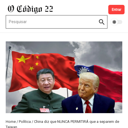
Ir para o conteúdo
Entrar
Procurar por:
Home
/
Política
/
China diz que NUNCA PERMITIRÁ que a separem de
Taiwan