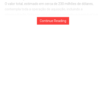
O valor total, estimado em cerca de 230 milhões de dólares,
contempla toda a operação de aquisição, incluindo a
intermediação feita por uma empresa privada responsável por
facilitar a transferência das aeronaves. Com essa compra, a FAB
Continue Reading
passará a operar 24 unidades do modelo Black Hawk, que já faz
parte da aviação militar brasileira.
A operação ainda está em fase de trâmite administrativo, com
para possíveis manifestações contrárias à aquisição. Mesmo
assim, o processo já está alinhado com estratégias de
modernização da frota da FAB e reforça o uso de acordos
diretos com os Estados Unidos para suprir demandas
operacionais sem a necessidade de longos processos
licitatórios.
Além do ganho logístico e operacional, a chegada das novas
aeronaves deve contribuir para ampliar a presença da Força
Aérea em missões de alta complexidade e resposta rápida,
especialmente em cenários de catástrofe ou apoio a