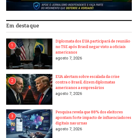
Em destaque
Diplomata dos EUA participará de reunião
1
no TSE após Brasil negar visto a oficiais
americanos
agosto 7, 2026
EUA alertam sobre escalada da crise
2
contra o Brasil, dizem diplomatas
americanos a empresários
agosto 7, 2026
Pesquisa revela que 88% dos eleitores
3
apontam forte impacto de influenciadores
digitais nas urnas
agosto 7, 2026