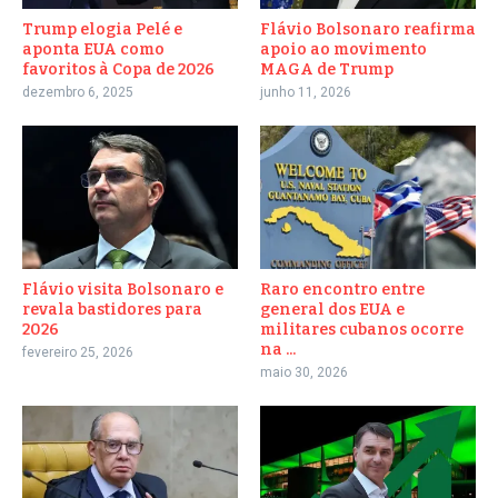
Trump elogia Pelé e
Flávio Bolsonaro reafirma
aponta EUA como
apoio ao movimento
favoritos à Copa de 2026
MAGA de Trump
dezembro 6, 2025
junho 11, 2026
Flávio visita Bolsonaro e
Raro encontro entre
revala bastidores para
general dos EUA e
2026
militares cubanos ocorre
na ...
fevereiro 25, 2026
maio 30, 2026