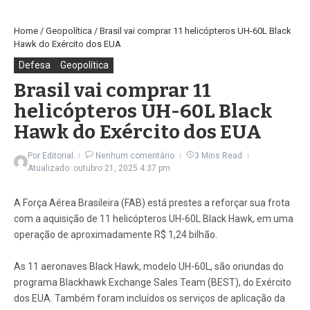
Home
/
Geopolítica
/
Brasil vai comprar 11 helicópteros UH-60L Black
Hawk do Exército dos EUA
Defesa
Geopolítica
Brasil vai comprar 11
helicópteros UH-60L Black
Hawk do Exército dos EUA
Por
Editorial
Nenhum comentário
3 Mins Read
Atualizado: outubro 21, 2025
4:37 pm
A Força Aérea Brasileira (FAB) está prestes a reforçar sua frota
com a aquisição de 11 helicópteros UH-60L Black Hawk, em uma
operação de aproximadamente R$ 1,24 bilhão.
As 11 aeronaves Black Hawk, modelo UH-60L, são oriundas do
programa Blackhawk Exchange Sales Team (BEST), do Exército
dos EUA. Também foram incluídos os serviços de aplicação da