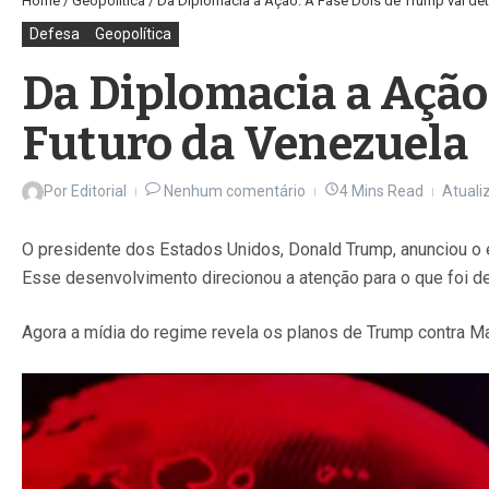
Home
/
Geopolítica
/
Da Diplomacia a Ação: A Fase Dois de Trump vai det
Defesa
Geopolítica
Da Diplomacia a Ação
Futuro da Venezuela
Por
Editorial
Nenhum comentário
4 Mins Read
Atuali
O presidente dos Estados Unidos, Donald Trump, anunciou o
Esse desenvolvimento direcionou a atenção para o que foi de
Agora a mídia do regime revela os planos de Trump contra M