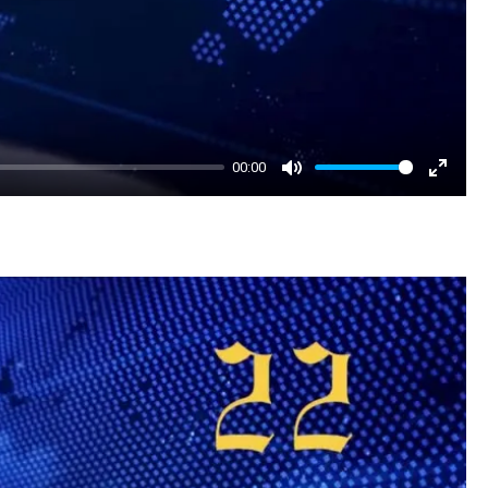
00:00
Mute
Enter
fullscr