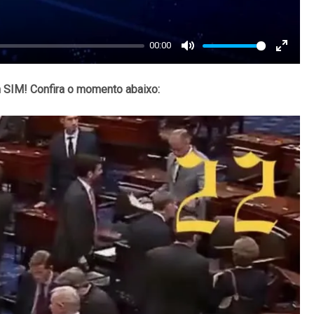
00:00
Mute
Enter
fullscr
 SIM! Confira o momento abaixo: