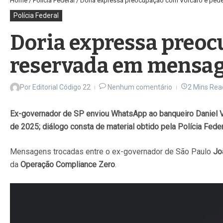
Home
/
Polícia Federal
/
Doria expressa preocupação com Vorcaro e ped
Polícia Federal
Doria expressa preoc
reservada em mensa
Por
Editorial Código 22
Nenhum comentário
2 Mins Rea
Ex-governador de SP enviou WhatsApp ao banqueiro Daniel Vo
de 2025; diálogo consta de material obtido pela Polícia Feder
Mensagens trocadas entre o ex-governador de São Paulo
Jo
da
Operação Compliance Zero
.