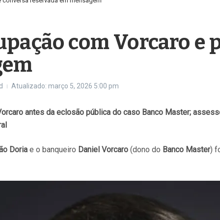
e conversa reservada em mensagem
upação com Vorcaro e 
gem
d
Atualizado: março 5, 2026
5:00 pm
rcaro antes da eclosão pública do caso Banco Master; assessor
al
ão Doria
e o banqueiro
Daniel Vorcaro
(dono do
Banco Master
) 