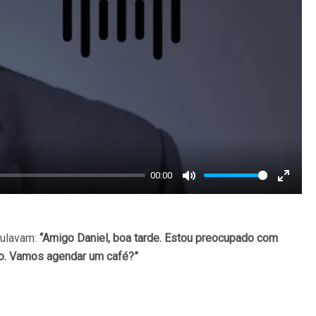
00:00
Mute
Enter
fullscr
culavam:
“Amigo Daniel, boa tarde. Estou preocupado com
io. Vamos agendar um café?”