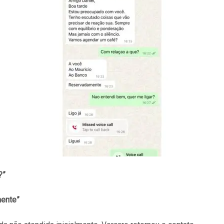
?”
mente”