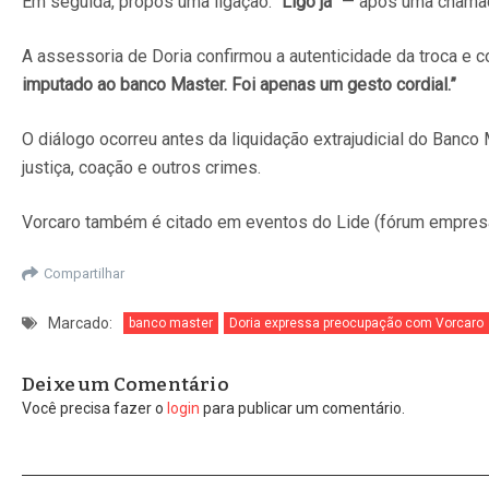
Em seguida, propôs uma ligação:
“Ligo já”
— após uma chamada 
A assessoria de Doria confirmou a autenticidade da troca e c
imputado ao banco Master. Foi apenas um gesto cordial.”
O diálogo ocorreu antes da liquidação extrajudicial do Banc
justiça, coação e outros crimes.
Vorcaro também é citado em eventos do Lide (fórum empresari
Compartilhar
Marcado:
banco master
Doria expressa preocupação com Vorcaro
Deixe um Comentário
Você precisa fazer o
login
para publicar um comentário.