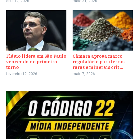
abril 12, 2026
maio 31, 2026
Flávio lidera em São Paulo
Câmara aprova marco
vencendo no primeiro
regulatório para terras
turno
raras e minerais crít ...
fevereiro 12, 2026
maio 7, 2026