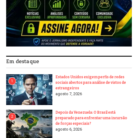
Em destaque
Estados Unidos exigem perfis de redes
1
sociais abertos para análise de vistos de
estrangeiros
agosto 7, 2026
Depois da Venezuela: O Brasil está
2
preparado para enfrentar uma incursão
de forças especiais?
agosto 6, 2026