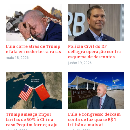
Lula corre atrás de Trump
Polícia Civil do DF
e fala em ceder terra raras
deflagra operação contra
esquema de descontos ...
maio 18, 2026
junho 19, 2026
Trump ameaça impor
Lula e Congresso deixam
tarifas de 50% à China
conta de luz quase R$ 1
caso Pequim forneça aju ...
trilhão a mais at ...