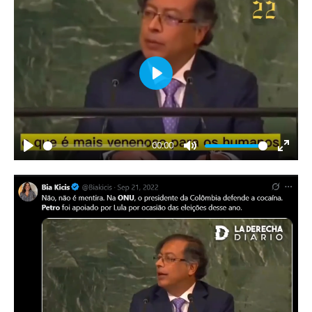
Play
00:00
Play
Mute
Enter
fullscr