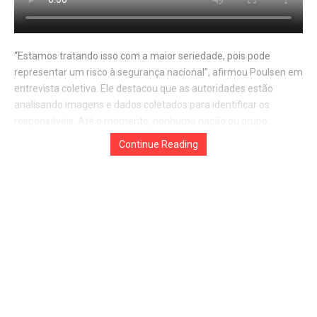
“Estamos tratando isso com a maior seriedade, pois pode
representar um risco à segurança nacional”, afirmou Poulsen em
entrevista coletiva. Ele destacou que as autoridades estão
analisando imagens e dados coletados para identificar os
Continue Reading
responsáveis. Até o momento, nenhuma nação ou grupo
assumiu a autoria dos voos.
Os drones foram vistos nos aeroportos de Aalborg, Esbjerg,
Sonderborg e na base aérea de Skrydstrup, antes de se
afastarem por conta própria, segundo a polícia.
Na última segunda-feira (22), drones não identificados já haviam
sobrevoado o aeroporto de Copenhague e o de Oslo, na
Noruega, interrompendo o tráfego aéreo por várias horas. Os
episódios ocorrem após incursões de drones russos na Polônia e