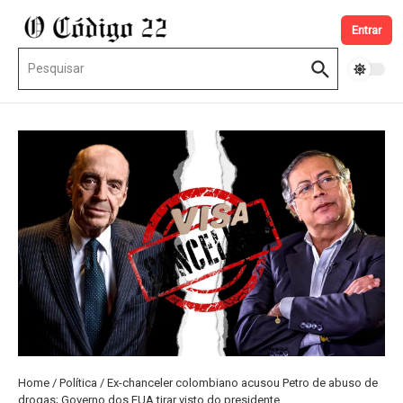
Ir para o conteúdo
Entrar
Procurar por:
Home
/
Política
/
Ex-chanceler colombiano acusou Petro de abuso de
drogas; Governo dos EUA tirar visto do presidente