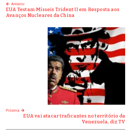
Anterior
EUA Testam Mísseis Trident II em Resposta aos
Avanços Nucleares da China
Próxima
EUA vai atacar traficantes no território da
Venezuela, diz TV