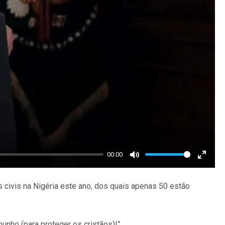
00:00
Mute
Enter
fullscr
 civis na Nigéria este ano, dos quais apenas 50 estão
nho (para proteger os cristãos)!”