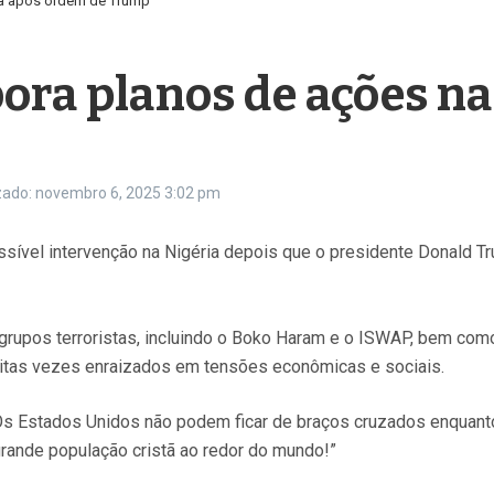
ia após ordem de Trump
bora planos de ações n
zado: novembro 6, 2025
3:02 pm
ível intervenção na Nigéria depois que o presidente Donald T
grupos terroristas, incluindo o Boko Haram e o ISWAP, bem com
 muitas vezes enraizados em tensões econômicas e sociais.
. Os Estados Unidos não podem ficar de braços cruzados enquant
grande população cristã ao redor do mundo!”