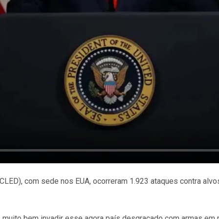
CLED), com sede nos EUA, ocorreram 1.923 ataques contra alvos
 muito bem invadir esse agora país desgraçado com armas em pu