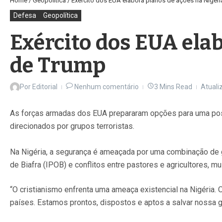
Home
/
Geopolítica
/
Exército dos EUA elabora planos de ações na Nigér
Defesa
Geopolítica
Exército dos EUA ela
de Trump
Por
Editorial
Nenhum comentário
3 Mins Read
Atuali
As forças armadas dos EUA prepararam opções para uma poss
direcionados por grupos terroristas.
Na Nigéria, a segurança é ameaçada por uma combinação de 
de Biafra (IPOB) e conflitos entre pastores e agricultores,
“O cristianismo enfrenta uma ameaça existencial na Nigéria
países. Estamos prontos, dispostos e aptos a salvar nossa 