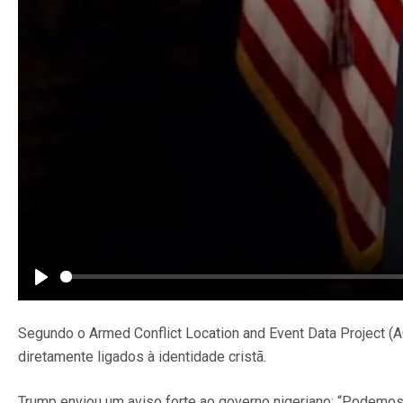
Play
Segundo o Armed Conflict Location and Event Data Project (A
diretamente ligados à identidade cristã.
Trump enviou um aviso forte ao governo nigeriano: “Podemos