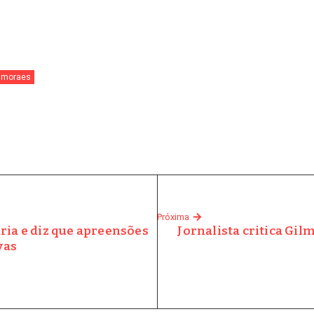
 moraes
Próxima
ria e diz que apreensões
Jornalista critica Gi
vas