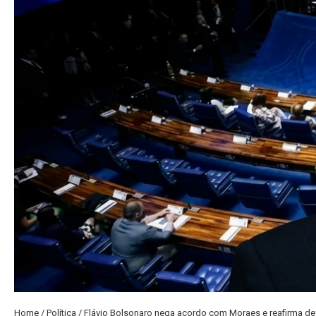
Home
/
Política
/
Flávio Bolsonaro nega acordo com Moraes e reafirma de