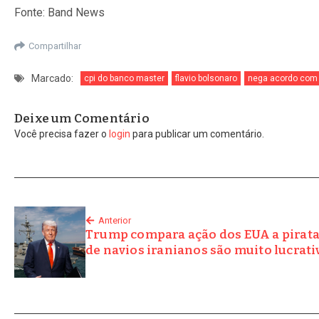
Fonte: Band News
Compartilhar
Marcado:
cpi do banco master
flavio bolsonaro
nega acordo com
Deixe um Comentário
Você precisa fazer o
login
para publicar um comentário.
Anterior
Trump compara ação dos EUA a pirata
de navios iranianos são muito lucrati