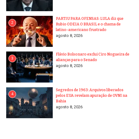
PARTIU PARA OFENSAS: LULA diz que
2
Rubio ODEIA O BRASIL e o chama de
latino-americano frustrado
agosto 8, 2026
Flávio Bolsonaro exclui Ciro Nogueira de
3
alianças para o Senado
agosto 8, 2026
Segredos de 1963: Arquivos liberados
4
pelos EUA revelam apuração de OVNI na
Bahia
agosto 8, 2026