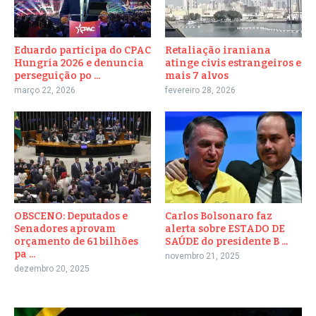
Eduardo participa do CPAC
Retaliação iraniana
Hungria 2026 e denuncia
atinge civis estrangeiros e
perseguição po ...
mais 7 alvos
março 22, 2026
fevereiro 28, 2026
OBSCENO: Deputados e
Carlos Bolsonaro faz
Senadores aprovam
alerta sobre ESTADO DE
orçamento de 61 bilhões
SAÚDE do presidente B ...
pa ...
novembro 21, 2025
dezembro 20, 2025