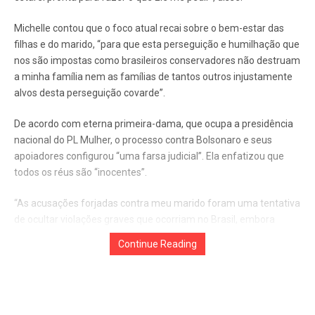
Michelle contou que o foco atual recai sobre o bem-estar das
filhas e do marido, “para que esta perseguição e humilhação que
nos são impostas como brasileiros conservadores não destruam
a minha família nem as famílias de tantos outros injustamente
alvos desta perseguição covarde”.
De acordo com eterna primeira-dama, que ocupa a presidência
nacional do PL Mulher, o processo contra Bolsonaro e seus
apoiadores configurou “uma farsa judicial”. Ela enfatizou que
todos os réus são “inocentes”.
“As acusações forjadas contra meu marido foram uma tentativa
de ocultar violações graves que ocorriam no Brasil, embora
tenham acabado por expô-las”, destacou.
Continue Reading
Michelle também questiona a conduta de Moraes como relator
no inquérito, afirmando que ela “viola os princípios básicos do
devido processo legal”, uma vez que o magistrado acumulou os