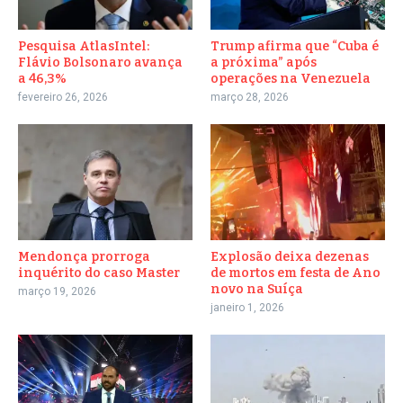
Pesquisa AtlasIntel:
Trump afirma que “Cuba é
Flávio Bolsonaro avança
a próxima” após
a 46,3%
operações na Venezuela
fevereiro 26, 2026
março 28, 2026
Mendonça prorroga
Explosão deixa dezenas
inquérito do caso Master
de mortos em festa de Ano
novo na Suíça
março 19, 2026
janeiro 1, 2026