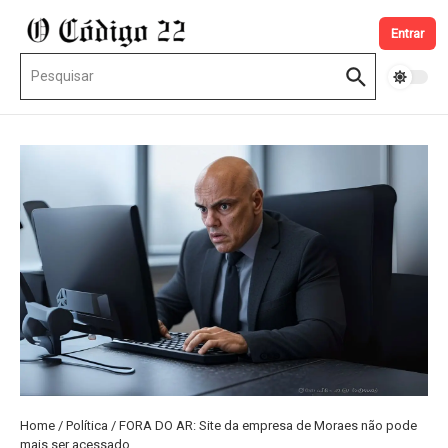
Ir para o conteúdo
Entrar
Procurar por:
Home
/
Política
/
FORA DO AR: Site da empresa de Moraes não pode
mais ser acessado