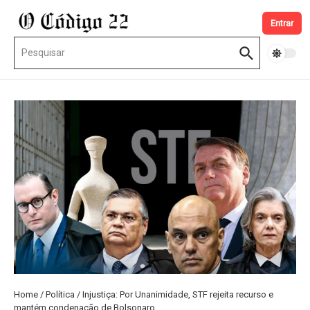
Ir para o conteúdo
Entrar
Procurar por:
Home
/
Política
/
Injustiça: Por Unanimidade, STF rejeita recurso e
mantém condenação de Bolsonaro