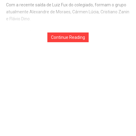
Com a recente saída de Luiz Fux do colegiado, formam o grupo
atualmente Alexandre de Moraes, Cármen Lúcia, Cristiano Zanin
e Flávio Dino.
As informações são do Metrópoles
Continue Reading
Compartilhar
Marcado:
BOLSONARO
stm