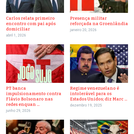
Carlos relata primeiro
Presença militar
encontro com pai após
reforçada na Groenlândia
domiciliar
janeiro 20, 2026
abril 1, 2026
PT banca
Regime venezuelano é
impulsionamento contra
intolerável para os
Flávio Bolsonaro nas
Estados Unidos; diz Marc ...
redes enquan ...
dezembro 19, 2025
junho 29, 2026