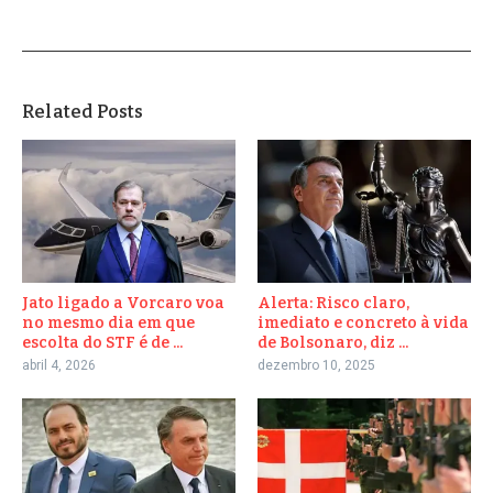
Related Posts
Jato ligado a Vorcaro voa
Alerta: Risco claro,
no mesmo dia em que
imediato e concreto à vida
escolta do STF é de ...
de Bolsonaro, diz ...
abril 4, 2026
dezembro 10, 2025