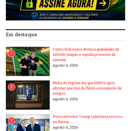
Em destaque
Carlos Bolsonaro destaca qualidades de
1
Alfredo Gaspar e repudia pressões do
sistema
agosto 6, 2026
Mídia do regime diz que ERROU após
2
afirmar que vice de Flávio era suspeito de
estupro
agosto 6, 2026
Para enfrentar Trump Lula busca socorro
3
na Rússia
agosto 6, 2026