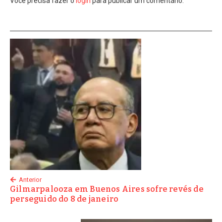
Você precisa fazer o
login
para publicar um comentário.
Anterior
Gilmarpalooza em Buenos Aires sofre revés de
perseguido do 8 de janeiro