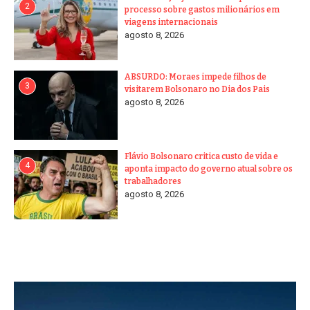
2
processo sobre gastos milionários em
viagens internacionais
agosto 8, 2026
ABSURDO: Moraes impede filhos de
3
visitarem Bolsonaro no Dia dos Pais
agosto 8, 2026
Flávio Bolsonaro critica custo de vida e
4
aponta impacto do governo atual sobre os
trabalhadores
agosto 8, 2026