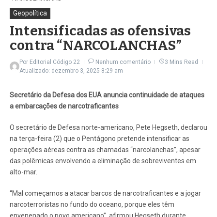
Geopolítica
Intensificadas as ofensivas
contra “NARCOLANCHAS”
Por
Editorial Código 22
Nenhum comentário
3 Mins Read
Atualizado: dezembro 3, 2025
8:29 am
Secretário da Defesa dos EUA anuncia continuidade de ataques
a embarcações de narcotraficantes
O secretário de Defesa norte-americano, Pete Hegseth, declarou
na terça-feira (2) que o Pentágono pretende intensificar as
operações aéreas contra as chamadas “narcolanchas”, apesar
das polêmicas envolvendo a eliminação de sobreviventes em
alto-mar.
“Mal começamos a atacar barcos de narcotraficantes e a jogar
narcoterroristas no fundo do oceano, porque eles têm
envenenado o povo americano”, afirmou Hegseth durante