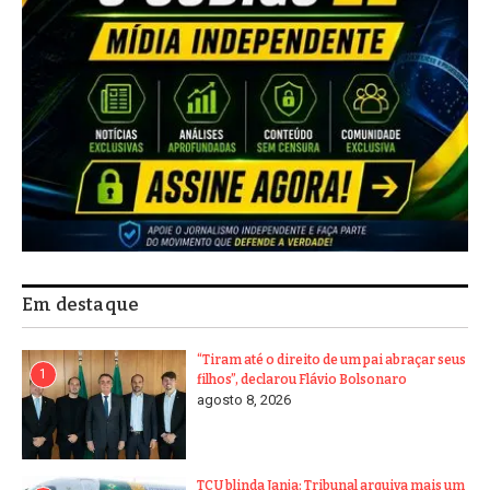
Em destaque
“Tiram até o direito de um pai abraçar seus
1
filhos”, declarou Flávio Bolsonaro
agosto 8, 2026
TCU blinda Janja: Tribunal arquiva mais um