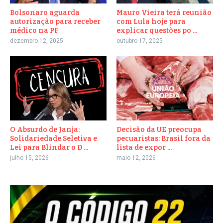
Bolsonaro aguarda
Mauro Vieira terá reunião
autorização para receber
com Lula hoje para
médico na PF
explicar questões po ...
dezembro 12, 2025
outubro 17, 2025
O Absurdo de Janja:
Decisão da UE preocupa
Solidariedade Seletiva e
pecuaristas: Brasil fora da
Lei para Blindar o D ...
lista de expor ...
julho 15, 2026
maio 12, 2026