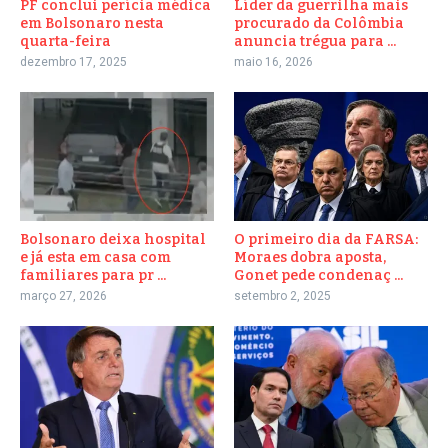
PF conclui perícia médica
Líder da guerrilha mais
em Bolsonaro nesta
procurado da Colômbia
quarta-feira
anuncia trégua para ...
dezembro 17, 2025
maio 16, 2026
Bolsonaro deixa hospital
O primeiro dia da FARSA:
e já esta em casa com
Moraes dobra aposta,
familiares para pr ...
Gonet pede condenaç ...
março 27, 2026
setembro 2, 2025