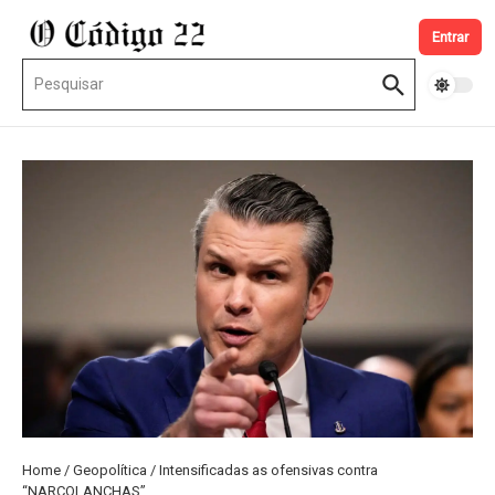
Ir para o conteúdo
Entrar
Procurar por:
Home
/
Geopolítica
/
Intensificadas as ofensivas contra
“NARCOLANCHAS”