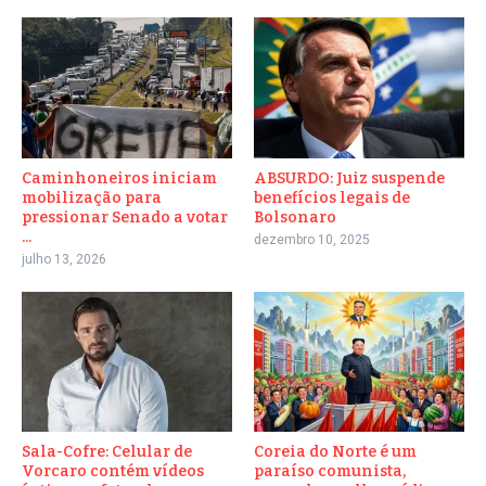
Caminhoneiros iniciam
ABSURDO: Juiz suspende
mobilização para
benefícios legais de
pressionar Senado a votar
Bolsonaro
...
dezembro 10, 2025
julho 13, 2026
Sala-Cofre: Celular de
Coreia do Norte é um
Vorcaro contém vídeos
paraíso comunista,