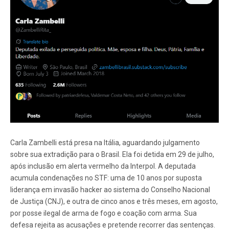
Carla Zambelli está presa na Itália, aguardando julgamento
sobre sua extradição para o Brasil. Ela foi detida em 29 de julho,
após inclusão em alerta vermelho da Interpol. A deputada
acumula condenações no STF: uma de 10 anos por suposta
liderança em invasão hacker ao sistema do Conselho Nacional
de Justiça (CNJ), e outra de cinco anos e três meses, em agosto,
por posse ilegal de arma de fogo e coação com arma. Sua
defesa rejeita as acusações e pretende recorrer das sentenças.