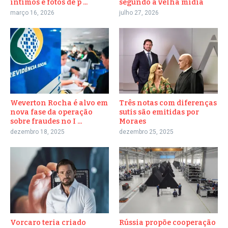
íntimos e fotos de p ...
segundo a velha mídia
março 16, 2026
julho 27, 2026
Weverton Rocha é alvo em
Três notas com diferenças
nova fase da operação
sutis são emitidas por
sobre fraudes no I ...
Moraes
dezembro 18, 2025
dezembro 25, 2025
Vorcaro teria criado
Rússia propõe cooperação