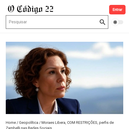
Ir para o conteúdo
Entrar
Procurar por:
Home
/
Geopolítica
/
Moraes Libera, COM RESTRIÇÕES, perfis de
Zambelli nas Redes Sociais