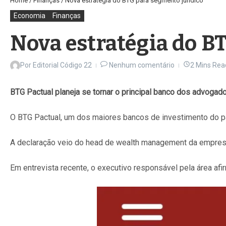
Home
/
Finanças
/
Nova estratégia do BTG para segmento jurídico
Economia
Finanças
Nova estratégia do B
Por
Editorial Código 22
Nenhum comentário
2 Mins Rea
BTG Pactual planeja se tornar o principal banco dos advogado
O BTG Pactual, um dos maiores bancos de investimento do país
A declaração veio do head de wealth management da empresa, 
Em entrevista recente, o executivo responsável pela área af