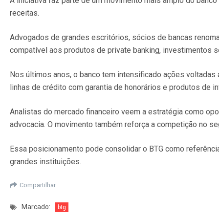
A iniciativa faz parte de um movimento mais amplo do banco p
receitas.
Advogados de grandes escritórios, sócios de bancas renomad
compatível aos produtos de private banking, investimentos s
Nos últimos anos, o banco tem intensificado ações voltadas
linhas de crédito com garantia de honorários e produtos de i
Analistas do mercado financeiro veem a estratégia como oport
advocacia. O movimento também reforça a competição no segm
Essa posicionamento pode consolidar o BTG como referência
grandes instituições.
Compartilhar
Marcado:
btg