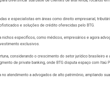
ara diversificar sua base de clientes de alta renda, focando em 
as e especialistas em áreas como direito empresarial, tributár
ofisticados e soluções de crédito oferecidas pelo BTG.
 a nichos específicos, como médicos, empresários e agora advo
nvestimento exclusivos.
una, considerando o crescimento do setor jurídico brasileiro e a
ento de private banking, onde BTG disputa espaço com Itaú Pri
 no atendimento a advogados de alto patrimônio, ampliando s