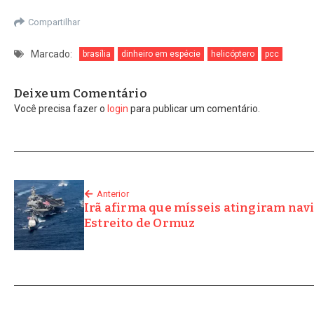
Compartilhar
Marcado:
brasília
dinheiro em espécie
helicóptero
pcc
Deixe um Comentário
Você precisa fazer o
login
para publicar um comentário.
Anterior
Irã afirma que mísseis atingiram nav
Estreito de Ormuz