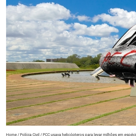
Home
/
Polícia Civil
/
PCC usava helicópteros para levar milhões em espécie