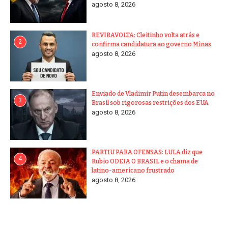
agosto 8, 2026
REVIRAVOLTA: Cleitinho volta atrás e
2
confirma candidatura ao governo Minas
agosto 8, 2026
Enviado de Vladimir Putin desembarca no
3
Brasil sob rigorosas restrições dos EUA
agosto 8, 2026
PARTIU PARA OFENSAS: LULA diz que
4
Rubio ODEIA O BRASIL e o chama de
latino-americano frustrado
agosto 8, 2026