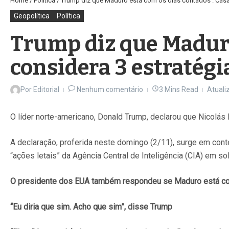
Home
/
Política
/
Trump diz que Maduro está com os dias contados . Casa
Geopolítica
Política
Trump diz que Maduro
considera 3 estratégi
Por
Editorial
Nenhum comentário
3 Mins Read
Atuali
O líder norte-americano, Donald Trump, declarou que Nicolá
A declaração, proferida neste domingo (2/11), surge em cont
“ações letais” da Agência Central de Inteligência (CIA) em s
O presidente dos EUA também respondeu se Maduro está com
“Eu diria que sim. Acho que sim”, disse Trump