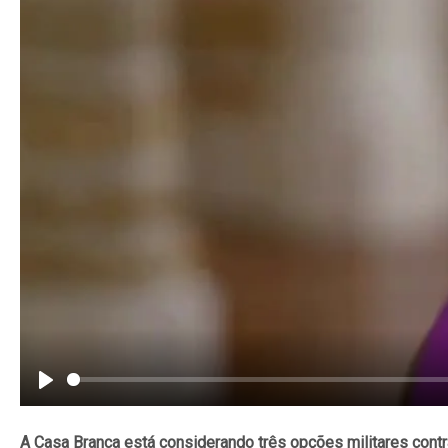
Play
A Casa Branca está considerando três opções militares con