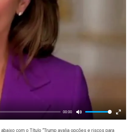
00:00
Mute
Enter
fullscr
 abaixo com o Título “Trump avalia opções e riscos para