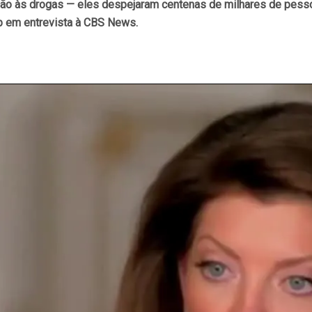
lação às drogas — eles despejaram centenas de milhares de pes
p em entrevista à CBS News.