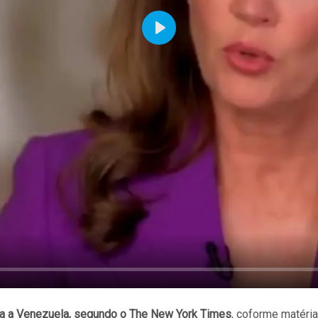
Play
tra a Venezuela, segundo o The New York Times
, coforme matéria