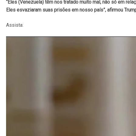
“Eles (Venezuela) têm nos tratado muito mal, não só em re
Eles esvaziaram suas prisões em nosso país”, afirmou Trum
Assista: