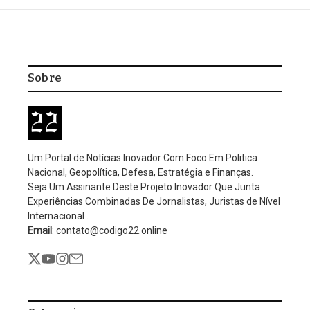
Home
/
Política
/
Moraes agradece chefe do regime após sair da Lei
Magnitsky
Judiciário
Política
Moraes agradece chefe do
regime após sair da Lei
Magnitsky
Por
Editorial Código 22
Nenhum comentário
3 Mins Read
Atualizado: dezembro 12, 2025
8:38 pm
Ministro do STF afirma que “a verdade venceu” e destaca que
Brasil dá exemplo de democracia e força institucional ao mundo
Em discurso no evento nesta sexta-feira 12/12 no SBT, Moraes
declarou: