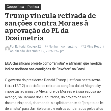
Geopolítica
Política
Trump vincula retirada de
sanções contra Moraes à
aprovação do PL da
Dosimetria
Por
Editorial Código 22
Nenhum comentário
2 Mins Read
Atualizado: dezembro 12, 2025
8:52 pm
EUA classificam projeto como “anistia” e afirmam que medida
indica melhora nas condições de “lawfare” no Brasil
O governo do presidente Donald Trump justificou nesta sexta-
feira (12/12) a decisão de retirar as sanções da Lei Magnitsky
impostas ao ministro Alexandre de Moraes e à sua esposa ao
avanço, na Câmara dos Deputados, do projeto de lei da
dosimetria penal, chamando-o explicitamente de “projeto de lei
de anistia” para Jair Bolsonaro e outros condenados pelos atos