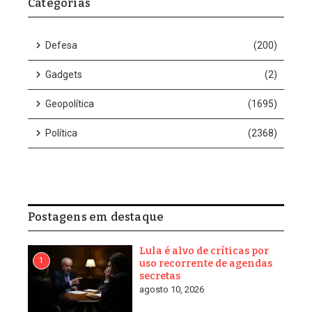
“Agradeço ao presidente Lula. A verdade venceu hoje. O
presidente se recorda de que, em julho e início de agosto,
quando o Supremo se reuniu para tratar dessas questões do
Judiciário brasileiro, pedi ao presidente que não tomasse
nenhuma medida contra isso, porque acreditava, como continuei
acreditando, que a verdade chegaria às autoridades norte-
americanas e apareceria”.
“Com o empenho do presidente Lula e de sua equipe, a verdade
prevaleceu. Podemos dizer, com satisfação e humildade, que
houve uma tripla vitória: do Judiciário brasileiro, que não se
rendeu a ameaças e coerções e continuará atuando com
imparcialidade; da soberania nacional; e da democracia”,
acrescentou o ministro.
Moraes lembrou que Lula havia afirmado que o país “não
permitiria intervenção na soberania brasileira” e concluiu: “Hoje,
o Brasil dá exemplo de democracia e força institucional a todos
os países do mundo”.