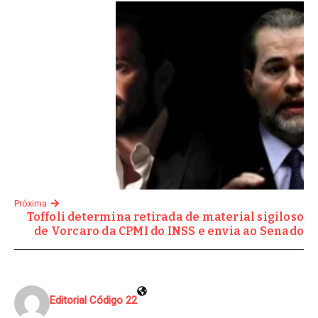
Próxima
Toffoli determina retirada de material sigiloso
de Vorcaro da CPMI do INSS e envia ao Senado
Editorial Código 22