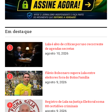
Em destaque
Lula é alvo de críticas por uso recorrente
1
de agendas secretas
agosto 10, 2026
Flávio Bolsonaro supera Lula entre
2
eleitores fora do Bolsa Família
agosto 9, 2026
Registro de Lula na Justiça Eleitoral soma
3
88 certidões criminais
agosto 9, 2026