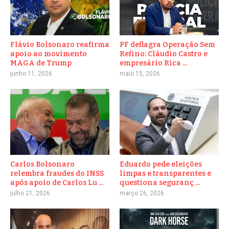
Flávio Bolsonaro reafirma
PF deflagra Operação Sem
apoio ao movimento
Refino: Cláudio Castro e
MAGA de Trump
empresário Rica ...
junho 11, 2026
maio 15, 2026
Carlos Bolsonaro
Eduardo pede eleições
relembra fraudes do INSS
limpas e transparentes e
após apoio de Carlos Lu ...
questiona seguranç ...
julho 21, 2026
março 26, 2026