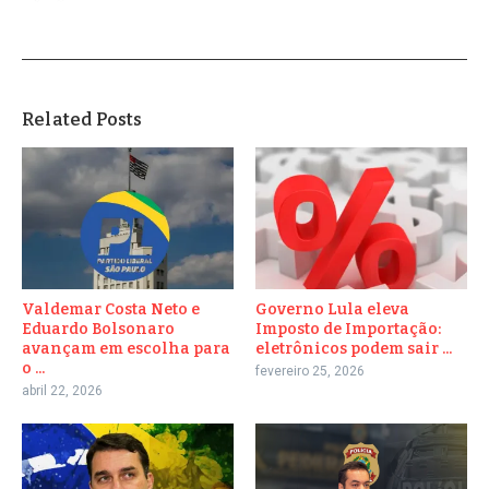
Related Posts
Valdemar Costa Neto e
Governo Lula eleva
Eduardo Bolsonaro
Imposto de Importação:
avançam em escolha para
eletrônicos podem sair ...
o ...
fevereiro 25, 2026
abril 22, 2026