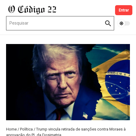
Ir para o conteúdo
Entrar
Procurar por:
Home
/
Política
/
Trump vincula retirada de sanções contra Moraes à
aprovação do PL da Dosimetria