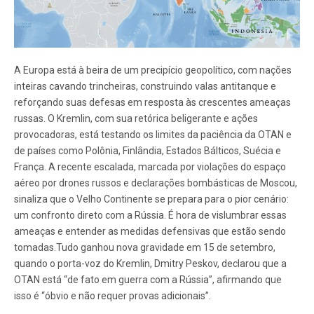
A Europa está à beira de um precipício geopolítico, com nações
inteiras cavando trincheiras, construindo valas antitanque e
reforçando suas defesas em resposta às crescentes ameaças
russas. O Kremlin, com sua retórica beligerante e ações
provocadoras, está testando os limites da paciência da OTAN e
de países como Polônia, Finlândia, Estados Bálticos, Suécia e
França. A recente escalada, marcada por violações do espaço
aéreo por drones russos e declarações bombásticas de Moscou,
sinaliza que o Velho Continente se prepara para o pior cenário:
um confronto direto com a Rússia. É hora de vislumbrar essas
ameaças e entender as medidas defensivas que estão sendo
tomadas.Tudo ganhou nova gravidade em 15 de setembro,
quando o porta-voz do Kremlin, Dmitry Peskov, declarou que a
OTAN está “de fato em guerra com a Rússia”, afirmando que
isso é “óbvio e não requer provas adicionais”.