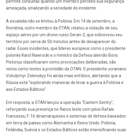
permite consultas quando um membro percebe sua segurança
ameaçada, sinalizando a seriedade do incidente.
A escalada não se limitou à Polônia. Em 14 de setembro, a
Romênia, outro membro da OTAN, relatou a violação de seu
espaço aéreo por um drone russo Geran-2, que sobrevoou seu
território por cerca de 50 minutos antes de desaparecer do
radar. Esses incidentes, que líderes europeus como o presidente
polonês Karol Nawrocki e o ministro da Defesa alemão Boris
Pistorius classificaram como provocações deliberadas, são
vistos como testes à prontidão da OTAN. O presidente ucraniano
Volodymyr Zelenskyy foi ainda mais enfático, alertando que a
Rússia está “explorando maneiras de levar a guerra à Polônia e
aos Estados Bálticos”.
Em resposta, a OTAN lançou a operação “Eastern Sentry”,
reforçando sua presença no flanco leste com jatos Rafale
franceses, F-16 dinamarqueses e sistemas de defesa baseados
em terra de países como Alemanha e Reino Unido. Polônia,
Finlândia, Suécia e os Estados Bálticos estão intensificando suas