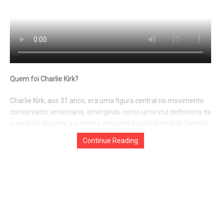
Quem foi Charlie Kirk?
Charlie Kirk, aos 31 anos, era uma figura central no movimento
conservador americano, emergindo como uma voz definidora da
Continue Reading
juventude durante a primeira campanha presidencial de Donald
Trump, em 2016. Fundador da Turning Point USA em 2012, aos
18 anos, Kirk transformou a organização na maior rede de
ativismo jovem conservador dos EUA, com presença em mais de
850 campi universitários. Seu trabalho mobilizou dezenas de
milhares de eleitores, especialmente no Arizona, onde foi peça-
chave na vitória de Trump em 2024. Como apresentador do