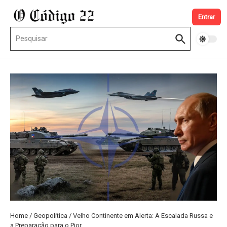
Ir para o conteúdo
Entrar
Procurar por:
Home
/
Geopolítica
/
Velho Continente em Alerta: A Escalada Russa e
a Preparação para o Pior