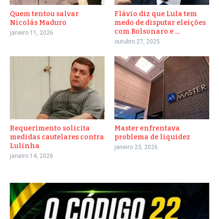
Quem tentou salvar
Flávio diz que Lula tem
Nicolás Maduro
medo de disputar eleições
com Bolsonaro e ...
janeiro 11, 2026
outubro 27, 2025
Requerimento solicita
Master enfrentava
medidas cautelares contra
problema de liquidez
Lulinha
janeiro 23, 2026
janeiro 14, 2026