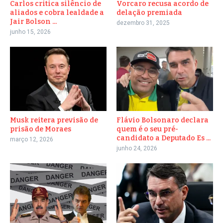
Carlos critica silêncio de
Vorcaro recusa acordo de
aliados e cobra lealdade a
delação premiada
Jair Bolson ...
dezembro 31, 2025
junho 15, 2026
Musk reitera previsão de
Flávio Bolsonaro declara
prisão de Moraes
quem é o seu pré-
candidato a Deputado Es ...
março 12, 2026
junho 24, 2026