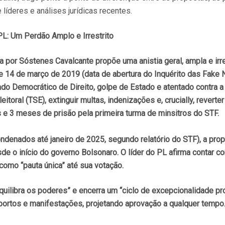
íderes e análises jurídicas recentes.
PL: Um Perdão Amplo e Irrestrito
da por Sóstenes Cavalcante propõe uma anistia geral, ampla e ir
14 de março de 2019 (data de abertura do Inquérito das Fake Ne
ado Democrático de Direito, golpe de Estado e atentado contra a 
oral (TSE), extinguir multas, indenizações e, crucially, reverter
 e 3 meses de prisão pela primeira turma de minsitros do STF.
ondenados até janeiro de 2025, segundo relatório do STF), a pro
de o início do governo Bolsonaro. O líder do PL afirma contar c
como “pauta única” até sua votação.
eequilibra os poderes” e encerra um “ciclo de excepcionalidade
portos e manifestações, projetando aprovação a qualquer tempo