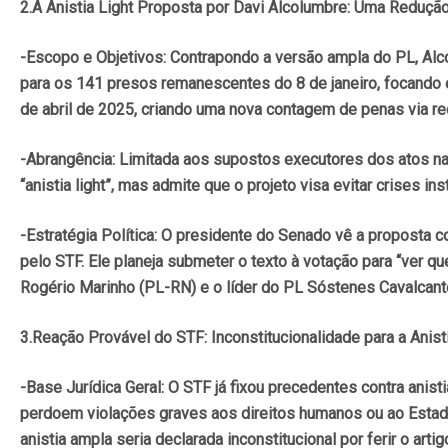
2.A Anistia Light Proposta por Davi Alcolumbre: Uma Reduç
-Escopo e Objetivos: Contrapondo a versão ampla do PL, Alco
para os 141 presos remanescentes do 8 de janeiro, focando em
de abril de 2025, criando uma nova contagem de penas via re
-Abrangência: Limitada aos supostos executores dos atos nas
“anistia light”, mas admite que o projeto visa evitar crises 
-Estratégia Política: O presidente do Senado vê a proposta 
pelo STF. Ele planeja submeter o texto à votação para “ver 
Rogério Marinho (PL-RN) e o líder do PL Sóstenes Cavalcante, 
3.Reação Provável do STF: Inconstitucionalidade para a Anist
-Base Jurídica Geral: O STF já fixou precedentes contra ani
perdoem violações graves aos direitos humanos ou ao Estado
anistia ampla seria declarada inconstitucional por ferir o art