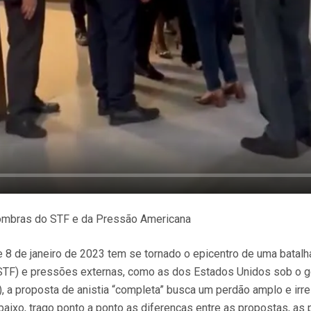
 Sombras do STF e da Pressão Americana
 8 de janeiro de 2023 tem se tornado o epicentro de uma batalha
 (STF) e pressões externas, como as dos Estados Unidos sob o
 a proposta de anistia “completa” busca um perdão amplo e irre
 Abaixo, trago ponto a ponto as diferenças entre as propostas, a