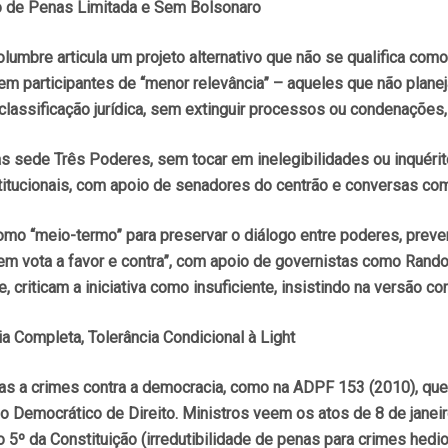
ão de Penas Limitada e Sem Bolsonaro
lumbre articula um projeto alternativo que não se qualifica co
 participantes de “menor relevância” – aqueles que não planeja
classificação jurídica, sem extinguir processos ou condenações,
 sede Três Poderes, sem tocar em inelegibilidades ou inquérito
institucionais, com apoio de senadores do centrão e conversas com
como “meio-termo” para preservar o diálogo entre poderes, preve
quem vota a favor e contra”, com apoio de governistas como Rand
criticam a iniciativa como insuficiente, insistindo na versão co
ia Completa, Tolerância Condicional à Light
stias a crimes contra a democracia, como na ADPF 153 (2010), qu
 Democrático de Direito. Ministros veem os atos de 8 de janeir
igo 5º da Constituição (irredutibilidade de penas para crimes hed