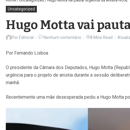
Home
/
Uncategorized
/
Hugo Motta vai pautar urgência da Anistia HOJE
Uncategorized
Hugo Motta vai pauta
Por
Editorial
Nenhum comentário
8 Mins Read
Atuali
Por Fernando Lisboa
O presidente da Câmara dos Deputados, Hugo Motta (Republic
urgência para o projeto de anistia durante a sessão deliberat
manhã.
Recentemente uma mãe desesperada pediu a Hugo Motta por se