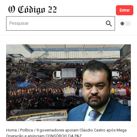
Ir para o conteúdo
Entrar
Procurar por:
Home
/
Política
/
9 governadores apoiam Cláudio Castro após Mega
Operação e anúnciam CONSÓRCIO DA PAZ