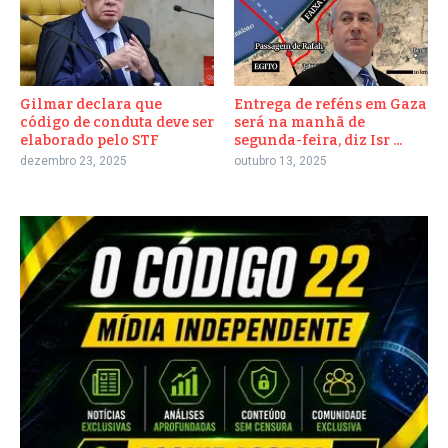
Gilmar declara que
Entrega de reféns em Gaza
código de conduta deve ser
será na manhã de
elaborado pelo STF
segunda-feira, diz Isr ...
dezembro 23, 2025
outubro 13, 2025