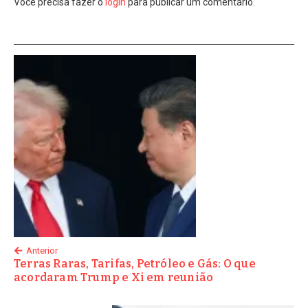
Você precisa fazer o
login
para publicar um comentário.
Anterior
Terras Raras, Tarifas, Petróleo e Gás: O que
acordaram Trump e Xi em reunião