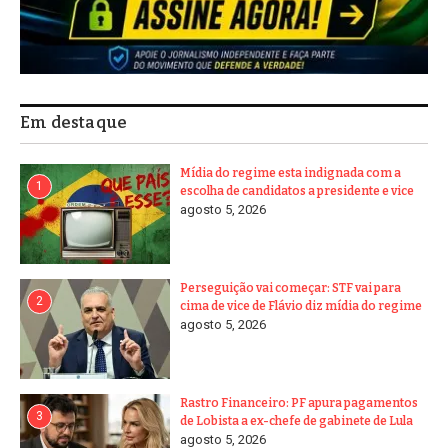
Em destaque
Mídia do regime esta indignada com a
1
escolha de candidatos a presidente e vice
agosto 5, 2026
Perseguição vai começar: STF vai para
2
cima de vice de Flávio diz mídia do regime
agosto 5, 2026
Rastro Financeiro: PF apura pagamentos
3
de Lobista a ex-chefe de gabinete de Lula
agosto 5, 2026