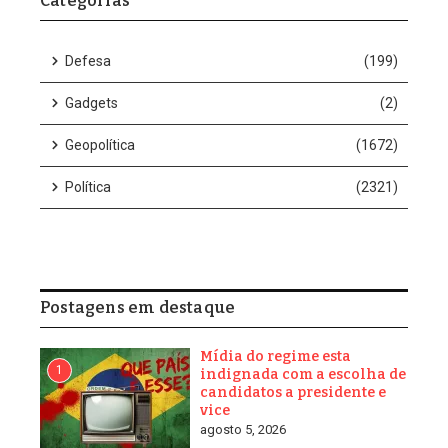
Trump anunciou que os dois chegaram a um acordo sobre
“quase tudo” – ao concluir sua viagem de três paradas pela Ásia.
Segundo o presidente americano, as tarifas sobre produtos
chineses cairão 10%, devido ao progresso nas negociações
sobre as importações de soja, terras raras e questões
relacionadas ao fentanil.