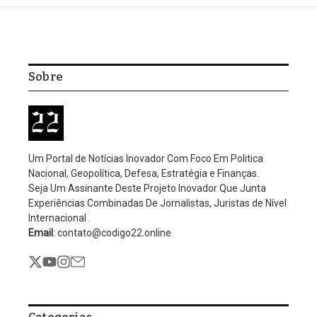
Home
/
Política
/
Terras Raras, Tarifas, Petróleo e Gás: O que
acordaram Trump e Xi em reunião
Geopolítica
Política
Terras Raras, Tarifas,
Petróleo e Gás: O que
acordaram Trump e Xi em
reunião
Por
Editorial
Nenhum comentário
3 Mins Read
Atualizado: outubro 30, 2025
10:32 pm
Na manhã desta quinta-feira (30), o presidente dos Estados
Unidos, Donald Trump, se reuniu com o líder chinês Xi Jinping na
Coreia do Sul – o primeiro encontro presencial entre os dois no
segundo mandato de Trump.