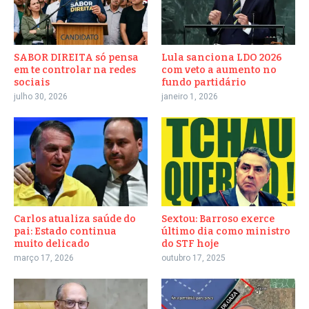
SABOR DIREITA só pensa
Lula sanciona LDO 2026
em te controlar na redes
com veto a aumento no
sociais
fundo partidário
julho 30, 2026
janeiro 1, 2026
Carlos atualiza saúde do
Sextou: Barroso exerce
pai: Estado continua
último dia como ministro
muito delicado
do STF hoje
março 17, 2026
outubro 17, 2025