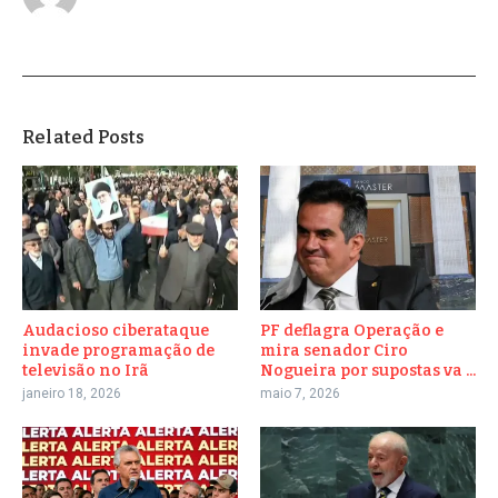
Related Posts
Audacioso ciberataque
PF deflagra Operação e
invade programação de
mira senador Ciro
televisão no Irã
Nogueira por supostas va ...
janeiro 18, 2026
maio 7, 2026