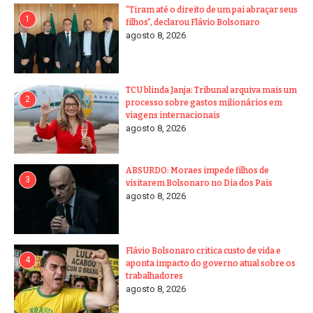
“Tiram até o direito de um pai abraçar seus
1
filhos”, declarou Flávio Bolsonaro
agosto 8, 2026
TCU blinda Janja: Tribunal arquiva mais um
2
processo sobre gastos milionários em
viagens internacionais
agosto 8, 2026
ABSURDO: Moraes impede filhos de
3
visitarem Bolsonaro no Dia dos Pais
agosto 8, 2026
Flávio Bolsonaro critica custo de vida e
4
aponta impacto do governo atual sobre os
trabalhadores
agosto 8, 2026