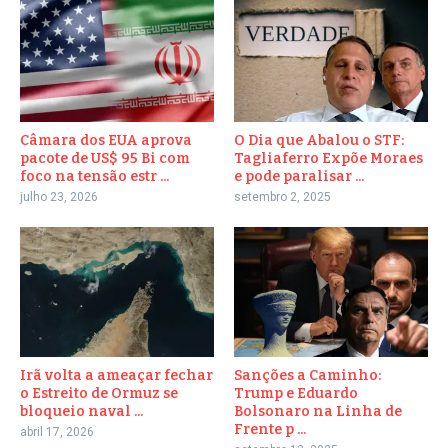
Câmara dos EUA aprova
O Dia que Abalou o STF:
pacote de US$ 95 Bi com
Tagliaferro Expõe Moraes
foco na tensão estr ...
e pode paralisar ...
julho 23, 2026
setembro 2, 2025
Irã volta a ameaçar fechar
Sanções a Caminho:
o Estreito de Ormuz se
Trump e Eduardo
bloqueio naval ...
Bolsonaro na Linha de
Frente p ...
abril 17, 2026