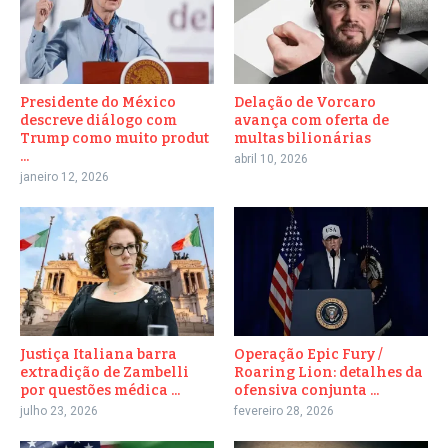
Presidente do México
Delação de Vorcaro
descreve diálogo com
avança com oferta de
Trump como muito produt
multas bilionárias
...
abril 10, 2026
janeiro 12, 2026
Justiça Italiana barra
Operação Epic Fury /
extradição de Zambelli
Roaring Lion: detalhes da
por questões médica ...
ofensiva conjunta ...
julho 23, 2026
fevereiro 28, 2026