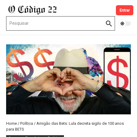
Ir para o conteúdo
Entrar
Procurar por:
Home
/
Política
/
Amigão das Bets: Lula decreta sigilo de 100 anos
para BETS