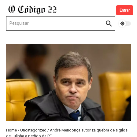
Ir para o conteúdo
Entrar
Procurar por:
Home
/
Uncategorized
/
André Mendonça autoriza quebra de sigilos
de Lulinha a pedido da PF