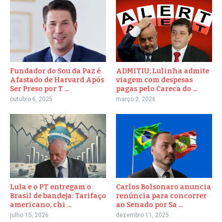
Fundador do Sou da Paz é
ADMITIU: Lulinha admite
Afastado de Harvard Após
viagem com despesas
Ser Preso por T ...
pagas pelo Careca do ...
outubro 6, 2025
março 2, 2026
Lula e o PT entregam o
Carlos Bolsonaro anuncia
Brasil de bandeja: Tarifaço
renúncia para concorrer
americano, chi ...
ao Senado por Sa ...
julho 15, 2026
dezembro 11, 2025