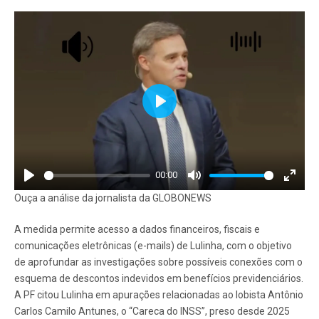
Play
00:00
Play
Mute
Enter
Ouça a análise da jornalista da GLOBONEWS
fullscr
A medida permite acesso a dados financeiros, fiscais e
comunicações eletrônicas (e-mails) de Lulinha, com o objetivo
de aprofundar as investigações sobre possíveis conexões com o
esquema de descontos indevidos em benefícios previdenciários.
A PF citou Lulinha em apurações relacionadas ao lobista Antônio
Carlos Camilo Antunes, o “Careca do INSS”, preso desde 2025