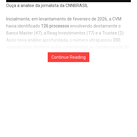
Ouça a analise da jornalista da CNNBRASIL
Inicialmente, em levantamento de fevereiro de 2026, a CVM
havia identificado
126 processos
envolvendo diretamente o
Banco Master (47), a Reag Investimentos (77) e a Trustee (2).
Após nova análise aprofundada, o número ultrapassou
200
,
Continue Reading
considerando também ações relacionadas ao conglomerado do
Master, à Reag e a outras entidades conexas — incluindo
processos abertos na época em que o banco se chamava
Banco
Máxima
, ainda sob comando do empresário
Daniel Vorcaro
.
O presidente interino da CVM,
João Accioly
, informou em
audiência na Comissão de Assuntos Econômicos (
CAE
) do
Senado nesta terça-feira (24) que há ao menos
200 processos
em análise
, dos quais
24
relacionam o Master, o
Banco Regional
de Brasília (BRB)
e a Reag. Accioly admitiu limitações
orçamentárias e de pessoal que atrasam conclusões, mas