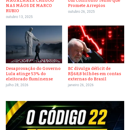
MAGALHÃES: CHEGOU
Um Confronto Tenso que
NAS MÃOS DE MARCO
Promete Arrepios
RUBIO
outubro 26, 2025
outubro 13, 2025
Desaprovação do Governo
BC divulga déficit de
Lula atinge 53% do
R$68,8 bilhões em contas
eleitorado fluminense
externas do Brasil
julho 28, 2026
janeiro 26, 2026