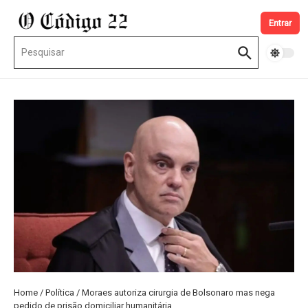
Ir para o conteúdo
Entrar
Procurar por:
Home
/
Política
/
Moraes autoriza cirurgia de Bolsonaro mas nega
pedido de prisão domiciliar humanitária