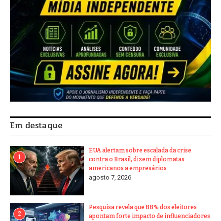
Em destaque
EUA alertam sobre escalada da crise
1
contra o Brasil, dizem diplomatas
americanos a empresários
agosto 7, 2026
Pesquisa revela que 88% dos eleitores
2
apontam forte impacto de influenciadores