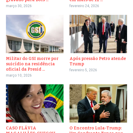
março 30, 2026
fevereiro 24, 2026
Militar do GSI morre por
Após pressão Petro atende
suicídio na residência
Trump
oficial da Presid ...
fevereiro 5, 2026
março 10, 2026
CASO FLÁVIA
O Encontro Lula-Trump: