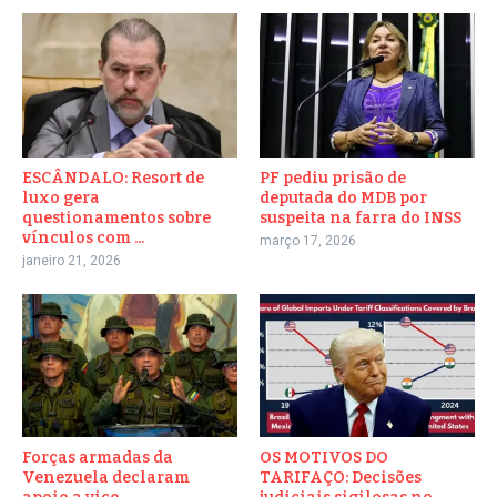
ESCÂNDALO: Resort de
PF pediu prisão de
luxo gera
deputada do MDB por
questionamentos sobre
suspeita na farra do INSS
vínculos com ...
março 17, 2026
janeiro 21, 2026
Forças armadas da
OS MOTIVOS DO
Venezuela declaram
TARIFAÇO: Decisões