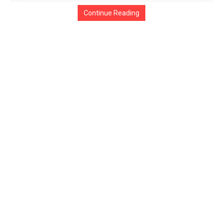
Continue Reading
Compartilhar
Marcado:
maduro
presente
relogio
Em destaque
Assista Porque Flávio Bolsonaro escolheu