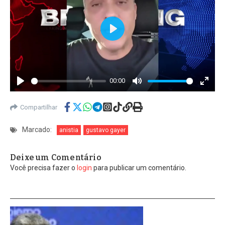
Play
00:00
Play
Mute
Enter
fullscr
Compartilhar
Marcado:
anistia
gustavo gayer
Deixe um Comentário
Você precisa fazer o
login
para publicar um comentário.