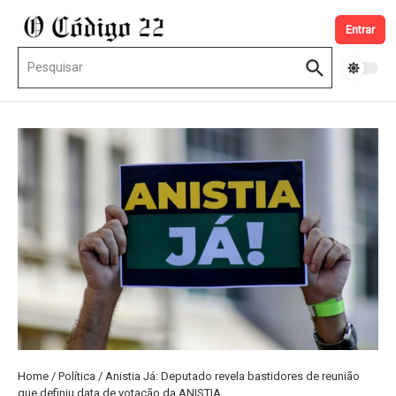
Ir para o conteúdo
Entrar
Procurar por:
Home
/
Política
/
Anistia Já: Deputado revela bastidores de reunião
que definiu data de votação da ANISTIA