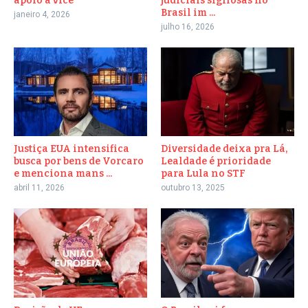
apoio a vice
judiciais sigilosas no
Brasil im ...
janeiro 4, 2026
julho 16, 2026
Justiça EUA intensifica
Diversidade deixa pra Lá,
busca por bens de Vorcaro
Lealdade é prioridade
e menciona mans ...
para Lula no STF
abril 11, 2026
outubro 13, 2025