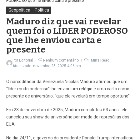
PODEROSO que lhe enviou carta e presente
Geopolítica
Política
Maduro diz que vai revelar
quem foi o LÍDER PODEROSO
que lhe enviou carta e
presente
Por
Editorial
Nenhum comentário
1 Mins Read
Atualizado: novembro 25, 2025
4:06 pm
O narcoditador da Venezuela Nicolás Maduro afirmou que um
“líder muito poderoso” lhe enviou um relógio e uma carta como
presente de aniversário, “que ele revelará em tempo oportuno”.
Em 23 de novembro de 2025, Maduro completou 63 anos , ele
cancelou seu show de aniversário por medo de represálias dos
EUA.
No dia 24/11, o governo do presidente Donald Trump intensificou