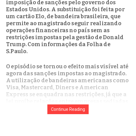
imposição de sanções pelo governo dos
Estados Unidos. A substituição foi feita por
um cartão Elo, de bandeira brasileira, que
permite ao magistrado seguir realizando
operações financeiras no país sem as
restrições impostas pela gestão de Donald
Trump. Com informações da Folha de
S.Paulo.
O episódio se tornou o efeito mais visível até
agora das sanções impostas ao magistrado.
A utilização de bandeiras americanas como
Visa, Mastercard, Diners e American
Express se enquadra nas restrições, já que a
lei proíbe relações entre empresas sediadas
nos EUA e pessoas atingidas pelas medidas.
Continue Reading
Paulo Figueiredo diz que EUA