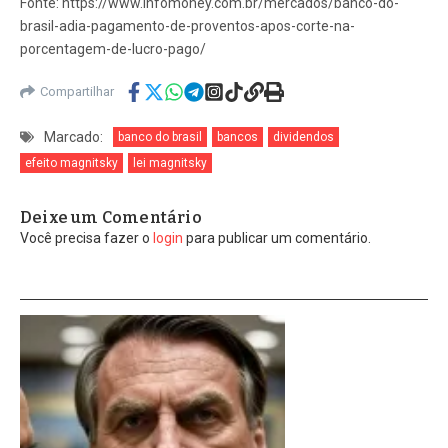
Fonte: https://www.infomoney.com.br/mercados/banco-do-
brasil-adia-pagamento-de-proventos-apos-corte-na-
porcentagem-de-lucro-pago/
Compartilhar
Marcado:
banco do brasil
bancos
dividendos
efeito magnitsky
lei magnitsky
Deixe um Comentário
Você precisa fazer o
login
para publicar um comentário.