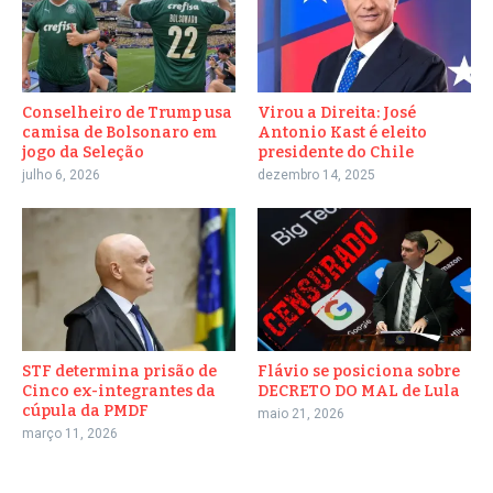
Conselheiro de Trump usa
Virou a Direita: José
camisa de Bolsonaro em
Antonio Kast é eleito
jogo da Seleção
presidente do Chile
julho 6, 2026
dezembro 14, 2025
STF determina prisão de
Flávio se posiciona sobre
Cinco ex-integrantes da
DECRETO DO MAL de Lula
cúpula da PMDF
maio 21, 2026
março 11, 2026