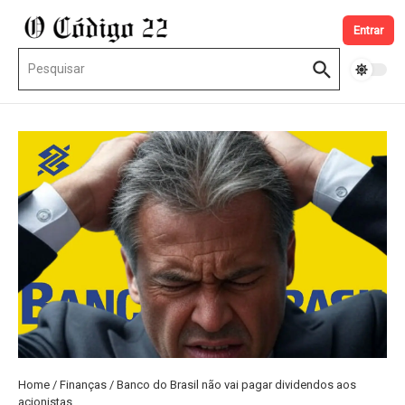
Ir para o conteúdo
Entrar
Procurar por:
Home
/
Finanças
/
Banco do Brasil não vai pagar dividendos aos
acionistas