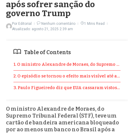
após sofrer sanção do
governo Trump
Por
Editorial
Nenhum comentário
1 Mins Read
Atualizado: agosto 21, 2025
2:39 am
Table of Contents
1. O ministro Alexandre de Moraes, do Supremo Tribunal
2. O episódio se tornou o efeito mais visível até agora
3. Paulo Figueiredo diz que EUA cassaram vistos de Le
O ministro Alexandre de Moraes, do
Supremo Tribunal Federal (STF), teve um
cartão de bandeira americana bloqueado
por ao menos um banco no Brasil após a