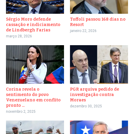
Sérgio Moro defende
Toffoli passou 168 dias no
cassação e indiciamento
Resort
de Lindbergh Farias
janeiro 22, 2026
março 28, 2026
Corina revela o
PGR arquiva pedido de
sentimento do povo
investigação contra
Venezuelano em conflito
Moraes
pronto ...
dezembro 30, 2025
novembro 2, 2025