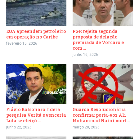
EUA apreendem petroleiro
PGR rejeita segunda
em operação no Caribe
proposta de delação
premiada de Vorcaro e
fevereiro 15, 2026
com ...
junho 16, 2026
Flávio Bolsonaro lidera
Guarda Revolucionária
pesquisa Veritá e venceria
confirma: porta-voz Ali
Lula se eleiçõ ...
Mohammad Naini mort ...
junho 22, 2026
março 20, 2026