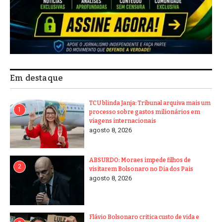
Em destaque
TCU blinda Janja: Tribunal arquiva mais um
1
processo sobre gastos milionários em
viagens internacionais
agosto 8, 2026
ABSURDO: Moraes impede filhos de
2
visitarem Bolsonaro no Dia dos Pais
agosto 8, 2026
Flávio Bolsonaro critica custo de vida e