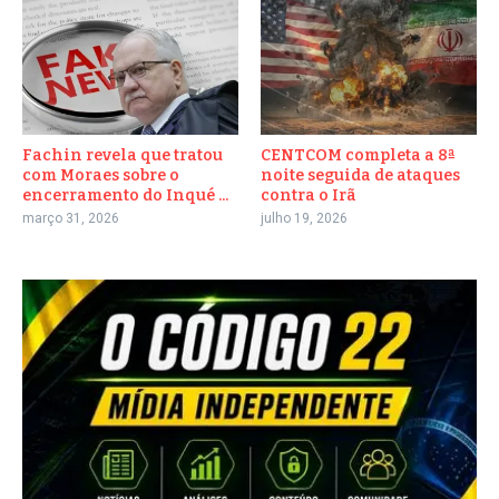
Fachin revela que tratou
CENTCOM completa a 8ª
com Moraes sobre o
noite seguida de ataques
encerramento do Inqué ...
contra o Irã
março 31, 2026
julho 19, 2026