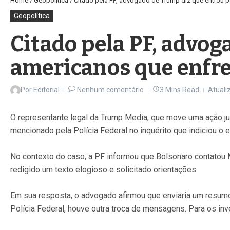
Home
/
Geopolítica
/
Citado pela PF, advogado de Trump diz que entrou 
Geopolítica
Citado pela PF, advog
americanos que enfr
Por
Editorial
Nenhum comentário
3 Mins Read
Atuali
O representante legal da Trump Media, que move uma ação jud
mencionado pela Polícia Federal no inquérito que indiciou o 
No contexto do caso, a PF informou que Bolsonaro contatou 
redigido um texto elogioso e solicitado orientações.
Em sua resposta, o advogado afirmou que enviaria um resum
Polícia Federal, houve outra troca de mensagens. Para os inv