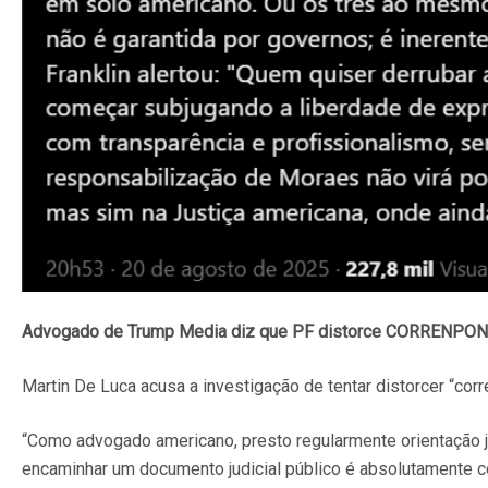
Advogado de Trump Media diz que PF distorce CORRENP
Martin De Luca acusa a investigação de tentar distorcer “cor
“Como advogado americano, presto regularmente orientação j
encaminhar um documento judicial público é absolutamente co