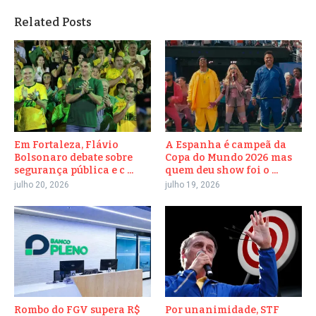
Related Posts
Em Fortaleza, Flávio
A Espanha é campeã da
Bolsonaro debate sobre
Copa do Mundo 2026 mas
segurança pública e c ...
quem deu show foi o ...
julho 20, 2026
julho 19, 2026
Rombo do FGV supera R$
Por unanimidade, STF