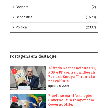
decisões monocráticas de ministros do STF. O texto proíbe que
um único magistrado suspenda leis aprovadas pelo Congresso
ou atos do Poder Executivo e ainda veta que partidos políticos
acionem diretamente o Supremo para derrubar normas legais.
Aprovado na mesma tarde da decisão de Gilmar Mendes, o
projeto segue agora diretamente para o Senado.
Paralelamente, o deputado Zucco (PL-RS) lançou uma Proposta
de Emenda à Constituição (PEC) que devolve a qualquer cidadão
brasileiro o direito de apresentar denúncia por crime de
responsabilidade contra ministros do STF e determina que o
apoio de apenas 49 senadores obrigue o Senado a receber
automaticamente o pedido de impeachment. A PEC já coleta
assinaturas e, se aprovada, sepultaria de vez a tentativa do
Supremo de blindar seus membros via liminar.
No Senado, onde o texto da CCJ chegará nos próximos dias,
senadores também se mobilizam para resgatar a competência
constitucional da Casa de julgar ministros da Corte –
prerrogativa que a decisão monocrática de Gilmar Mendes