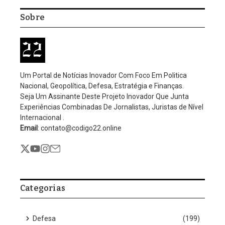
Home
/
Judiciário
/
PL que limita poder de ministro vai para o senado
Judiciário
PL que limita poder de
ministro vai para o senado
Por
Editorial Código 22
Nenhum comentário
2 Mins Read
Atualizado: dezembro 4, 2025
12:15 pm
Numa resposta fulminante à liminar do ministro Gilmar Mendes
– que reservou à Procuradoria-Geral da República (PGR) o
exclusivo direito de pedir impeachment de ministros do
Supremo –, o Congresso Nacional contra-atacou em menos de
24 horas e já colocou no Senado o primeiro texto capaz de frear
o que parlamentares alertam para o “ativismo judicial
desmedido”.
Na Câmara, a Comissão de Constituição e Justiça (CCJ) aprovou
em caráter terminativo, portanto sem necessidade de passar
pelo plenário, um Projeto de Lei que impõe limites drásticos às