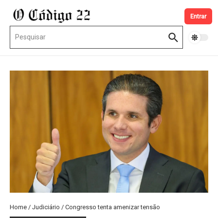
Ir para o conteúdo
Entrar
Procurar por:
Home
/
Judiciário
/
Congresso tenta amenizar tensão