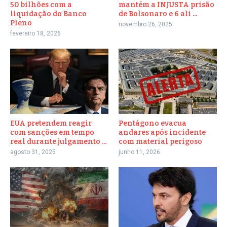
50 bilhões com a
mantém a INJUSTA prisão
liquidação do Banco
de Bolsonaro e 6 ali ...
Pleno
novembro 26, 2025
fevereiro 18, 2026
EUA pretendem reagir
Pentágono evacua
com sanções em tempo
andares após incidente
real durante julgamento ...
com material perigoso
agosto 31, 2025
junho 11, 2026