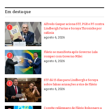
Em destaque
Alfredo Gaspar aciona STF, PGR e PF contra
1
Lindbergh Farias e Soraya Thronicke por
calúnia
agosto 6, 2026
Flávio se manifesta após Governo Lula
2
romper com Governo Milei
agosto 6, 2026
STF dá 15 dias para Lindbergh e Soraya
3
sobre falsas acusações a vice de Flávio
agosto 6, 2026
Convite relâmpago de Flávio Bolsonaro a