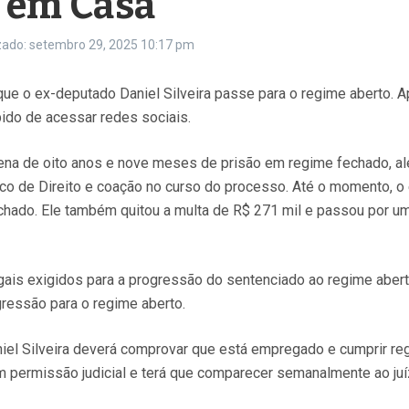
, em Casa
zado: setembro 29, 2025
10:17 pm
e o ex-deputado Daniel Silveira passe para o regime aberto. Ap
bido de acessar redes sociais.
pena de oito anos e nove meses de prisão em regime fechado, al
o de Direito e coação no curso do processo. Até o momento, o 
chado. Ele também quitou a multa de R$ 271 mil e passou por u
ais exigidos para a progressão do sentenciado ao regime abert
ressão para o regime aberto.
niel Silveira deverá comprovar que está empregado e cumprir reg
em permissão judicial e terá que comparecer semanalmente ao juíz