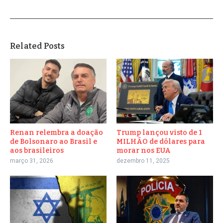
Related Posts
Renan relembra a doação
Trump lançou visto de 1
de Bolsonaro ao Brasil e
MILHÃO de dólares para
aos brasileiros
morar nos EUA
março 31, 2026
dezembro 11, 2025