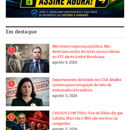
Em destaque
Não temos segurança jurídica, Não
1
deveriam existir decisões monocráticas
no STF, alerta André Mendonça
agosto 6, 2026
Departamento de Estado dos EUA detalha
2
motivos para revogação de visto da
embaixadora brasileira
agosto 5, 2026
CHEGOU COM TUDO: Vice de Flávio diz que
3
Lulinha, Marcola e INSS são seu foco na
campanha
agosto 5, 2026