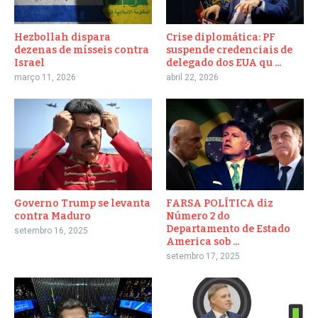
Hezbollah dispara
Crise diplomática: PF
dezenas de mísseis contra
suspende credenciais de
Israel
delegado dos EUA qu ...
março 11, 2026
abril 22, 2026
Governo Trump se levanta
FARSA POLÍTICA diz
contra Maduro
Número 2 do
Departamento de Estado
setembro 16, 2025
America sob ...
setembro 17, 2025