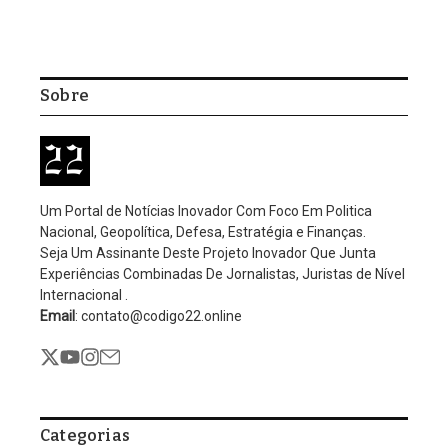
Home
/
Política
/
Maduro próximo da fronteira com o Brasil
Defesa
Geopolítica
Política
Maduro próximo da fronteira
com o Brasil
Por
Editorial
Nenhum comentário
1 Mins Read
Atualizado: novembro 29, 2025
8:28 pm
Avião do regime venezuelano viajou até a fronteira com o Brasil
em meio à crescente pressão militar dos EUA na região do
Caribe.
De acordo com o site ADSB Exchange, a aeronave partiu de
Caracas e voou até a fronteira com o estado brasileiro de
Roraima antes de retornar à capital venezuelana.