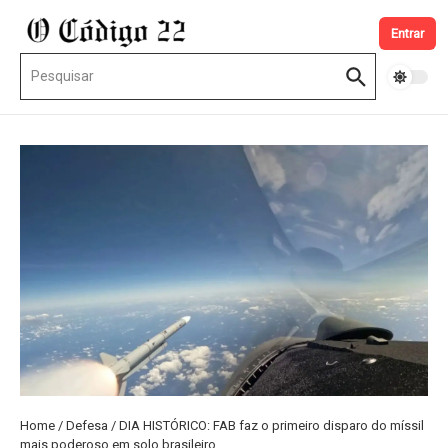
Ir para o conteúdo
Entrar
Procurar por:
Home
/
Defesa
/
DIA HISTÓRICO: FAB faz o primeiro disparo do míssil
mais poderoso em solo brasileiro.