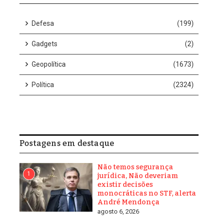
A aeronave rastreada pelo ADSB Exchange é um Airbus A-319,
matrícula YV2984, operado pela Conviasa, a companhia aérea
estatal venezuelana.
O site descreve o avião como uma “aeronave VIP do governo” e
afirma que ele tem sido usado pelo ditador Nicolás Maduro em
viagens oficiais.
Compartilhar
Marcado:
maduro
roraima