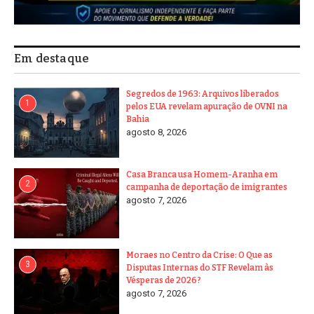
Em destaque
Segredos de 1963: Arquivos liberados
1
pelos EUA revelam apuração de OVNI na
Bahia
agosto 8, 2026
Casa Branca usa Homem-Aranha em
2
campanha de deportação de imigrantes
agosto 7, 2026
Moraes no Centro da Crise: O Que as
3
Disputas Internas do STF Revelam às
Vésperas de 2026?
agosto 7, 2026