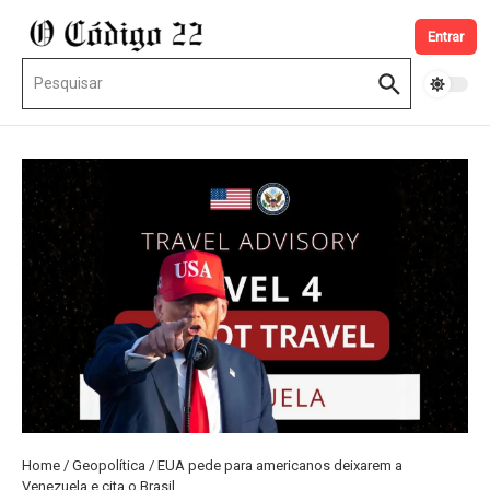
Ir para o conteúdo
Entrar
Procurar por:
Home
/
Geopolítica
/
EUA pede para americanos deixarem a
Venezuela e cita o Brasil