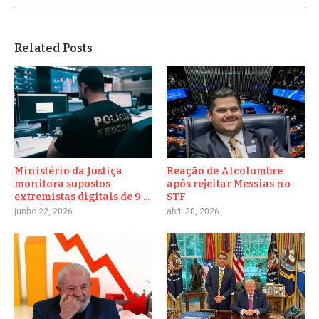
Related Posts
Ministério da Justiça
Reação de Alcolumbre
monitora supostos
após rejeitar Messias no
extremistas digitais de 9 ...
STF
junho 22, 2026
abril 30, 2026