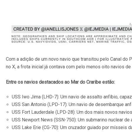
Com a adição de um novo navio que transitou pelo Canal do 
no X, a frota inicial já contava com pelo menos oito navios
Entre os navios destacados ao Mar do Craribe estão:
USS Iwo Jima (LHD-7): Um navio de assalto anfíbio, capaz 
USS San Antonio (LPD-17): Um navio de desembarque anfíbi
USS Fort Lauderdale (LPD-28): Um dos mais novos navios
USS Newport News (SSN-750): Um submarino nuclear de at
USS Lake Erie (CG-70): Um cruzador guiado por mísseis da