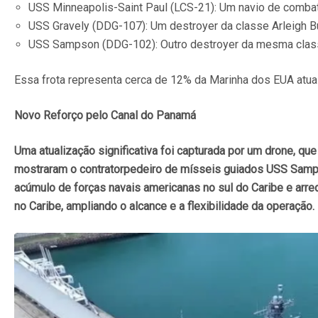
USS Minneapolis-Saint Paul (LCS-21): Um navio de combate
USS Gravely (DDG-107): Um destroyer da classe Arleigh B
USS Sampson (DDG-102): Outro destroyer da mesma classe
Essa frota representa cerca de 12% da Marinha dos EUA atu
Novo Reforço pelo Canal do Panamá
Uma atualização significativa foi capturada por um drone, q
mostraram o contratorpedeiro de mísseis guiados USS Samps
acúmulo de forças navais americanas no sul do Caribe e arr
no Caribe, ampliando o alcance e a flexibilidade da operação.