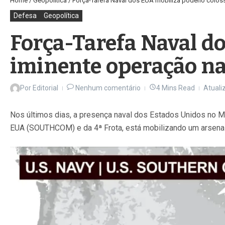
Home
/
Geopolítica
/
Força-Tarefa Naval dos EUA mobiliza poderio coloss
Defesa
Geopolítica
Força-Tarefa Naval do
iminente operação n
Por
Editorial
Nenhum comentário
4 Mins Read
Atuali
Nos últimos dias, a presença naval dos Estados Unidos no 
EUA (SOUTHCOM) e da 4ª Frota, está mobilizando um arsenal 