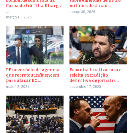
bombardeado a Joia da
sobre emendas de R$ 3,6
Coroa do Irã: Ilha Kharg v
milhões destinad ...
...
março 30, 2026
março 13, 2026
PF ouve sócio da agência
Espanha finaliza caso e
que recrutou influencers
rejeita extradição
para atacar BC ...
definitiva de jornalis ...
maio 12, 2026
dezembro 17, 2025