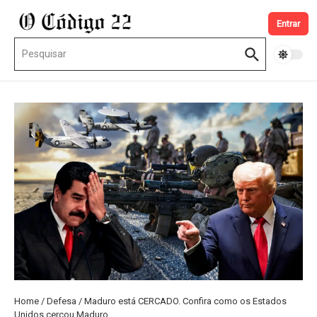
Ir para o conteúdo
Entrar
Procurar por:
Home
/
Defesa
/
Maduro está CERCADO. Confira como os Estados
Unidos cercou Maduro