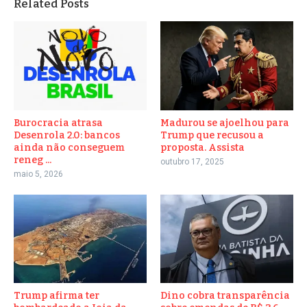
Related Posts
Burocracia atrasa
Madurou se ajoelhou para
Desenrola 2.0: bancos
Trump que recusou a
ainda não conseguem
proposta. Assista
reneg ...
outubro 17, 2025
maio 5, 2026
Trump afirma ter
Dino cobra transparência