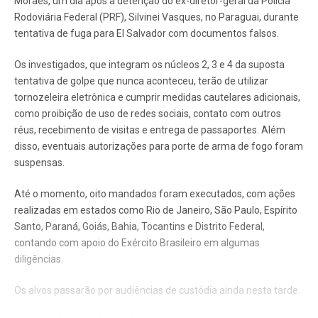
Moraes, um dia após a detenção do ex-diretor-geral da Polícia
Rodoviária Federal (PRF), Silvinei Vasques, no Paraguai, durante
tentativa de fuga para El Salvador com documentos falsos.
Os investigados, que integram os núcleos 2, 3 e 4 da suposta
tentativa de golpe que nunca aconteceu, terão de utilizar
tornozeleira eletrônica e cumprir medidas cautelares adicionais,
como proibição de uso de redes sociais, contato com outros
réus, recebimento de visitas e entrega de passaportes. Além
disso, eventuais autorizações para porte de arma de fogo foram
suspensas.
Até o momento, oito mandados foram executados, com ações
realizadas em estados como Rio de Janeiro, São Paulo, Espírito
Santo, Paraná, Goiás, Bahia, Tocantins e Distrito Federal,
contando com apoio do Exército Brasileiro em algumas
diligências.
Os alvos passarão por audiências de custódia ainda nesta tarde.