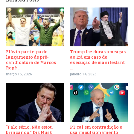
Flávio participa do
Trump faz duras ameaças
lançamento de pré-
ao Irã em caso de
candidatura de Marcos
execução de manifestant
Rogé ...
...
março 15, 2026
janeiro 14, 2026
“Falo sério. Não estou
PT cai em contradição e
brincando.” Diz Musk
usa impulsionamento