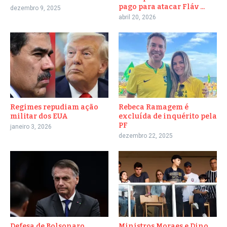
pago para atacar Fláv ...
dezembro 9, 2025
abril 20, 2026
Regimes repudiam ação
Rebeca Ramagem é
militar dos EUA
excluída de inquérito pela
PF
janeiro 3, 2026
dezembro 22, 2025
Defesa de Bolsonaro
Ministros Moraes e Dino