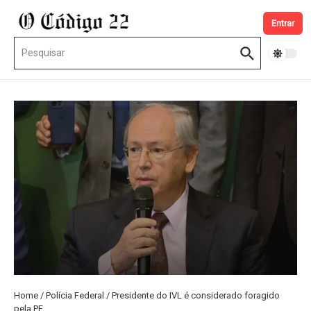
Ir para o conteúdo
Entrar
Procurar por:
Home
/
Polícia Federal
/
Presidente do IVL é considerado foragido
pela PF