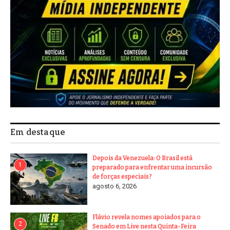
Em destaque
Depois da Venezuela: O Brasil está
1
preparado para enfrentar uma incursão
de forças especiais?
agosto 6, 2026
Flávio revela nomes apoiados para o
2
Senado em Live nesta Quinta-Feira