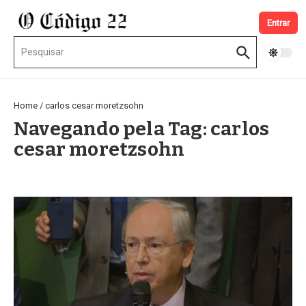
Ir para o conteúdo
Entrar
Procurar por:
Home
/
carlos cesar moretzsohn
Navegando pela Tag: carlos
cesar moretzsohn