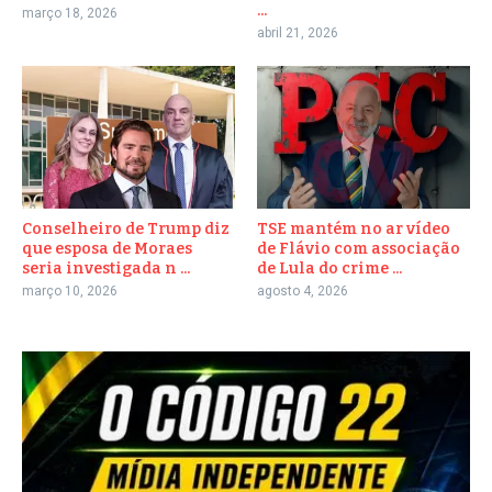
...
março 18, 2026
abril 21, 2026
Conselheiro de Trump diz
TSE mantém no ar vídeo
que esposa de Moraes
de Flávio com associação
seria investigada n ...
de Lula do crime ...
março 10, 2026
agosto 4, 2026