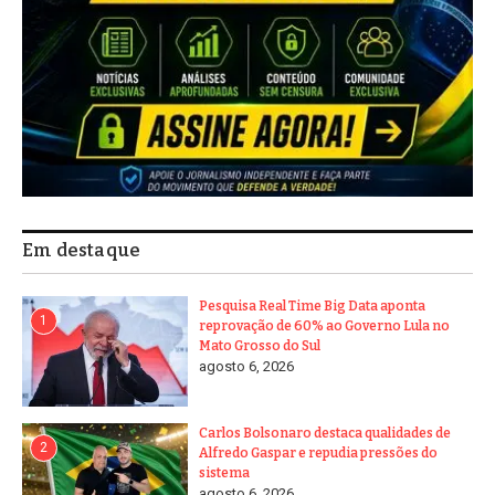
Em destaque
Pesquisa Real Time Big Data aponta
1
reprovação de 60% ao Governo Lula no
Mato Grosso do Sul
agosto 6, 2026
Carlos Bolsonaro destaca qualidades de
2
Alfredo Gaspar e repudia pressões do
sistema
agosto 6, 2026