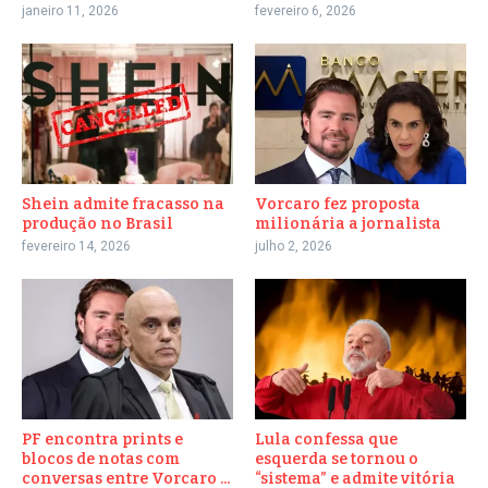
janeiro 11, 2026
fevereiro 6, 2026
Shein admite fracasso na
Vorcaro fez proposta
produção no Brasil
milionária a jornalista
fevereiro 14, 2026
julho 2, 2026
PF encontra prints e
Lula confessa que
blocos de notas com
esquerda se tornou o
conversas entre Vorcaro ...
“sistema” e admite vitória