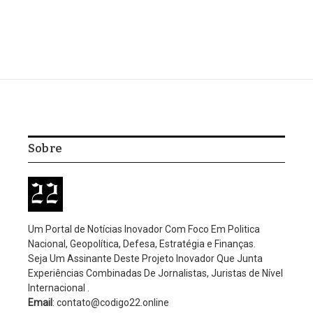
Home
/
Polícia Federal
/
Augusto Lima e as malas de dinheiro do
Banco Master para políticos, revela coluna
Polícia Federal
Augusto Lima e as malas de
dinheiro do Banco Master
para políticos, revela coluna
Por
Editorial Código 22
Nenhum comentário
2 Mins Read
Atualizado: março 14, 2026
9:00 pm
Investigação aponta que sócio de Vorcaro transportou grandes