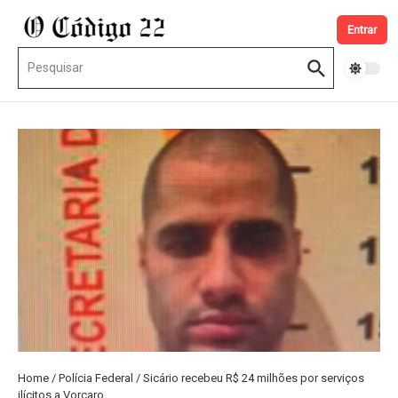
Ir para o conteúdo
Entrar
Procurar por:
Home
/
Polícia Federal
/
Sicário recebeu R$ 24 milhões por serviços
ilícitos a Vorcaro