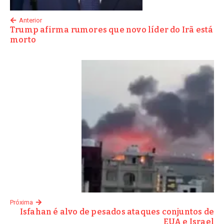
Anterior
Trump afirma rumores que novo líder do Irã está
morto
Próxima
Isfahan é alvo de pesados ataques conjuntos de
EUA e Israel