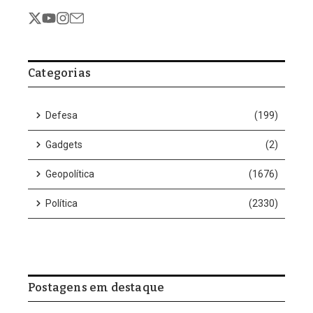
quantias em espécie para parlamentares e figuras públicas
Augusto Lima, ex-sócio de Daniel Vorcaro no controle do Banco
Master, aparece como figura central em novas revelações sobre
o esquema de supostas fraudes e lavagem de dinheiro
investigado pela Polícia Federal. De acordo com a coluna de
Andreza Matais, do Metrópoles, Lima teria sido responsável pelo
transporte de malas de dinheiro em espécie destinadas a
políticos e outras figuras públicas.