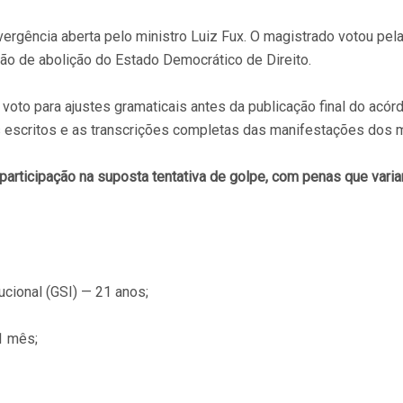
vergência aberta pelo ministro Luiz Fux. O magistrado votou pe
ão de abolição do Estado Democrático de Direito.
oto para ajustes gramaticais antes da publicação final do acór
os escritos e as transcrições completas das manifestações dos m
articipação na suposta tentativa de golpe, com penas que varia
ucional (GSI) — 21 anos;
1 mês;