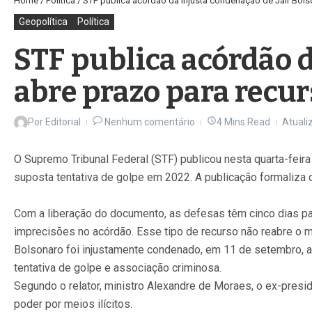
Home
/
Política
/
STF publica acórdão da injusta condenação de Jair Bols
Geopolítica
Política
STF publica acórdão d
abre prazo para recu
Por
Editorial
Nenhum comentário
4 Mins Read
Atuali
O Supremo Tribunal Federal (STF) publicou nesta quarta-feir
suposta tentativa de golpe em 2022. A publicação formaliza 
Com a liberação do documento, as defesas têm cinco dias pa
imprecisões no acórdão. Esse tipo de recurso não reabre o m
Bolsonaro foi injustamente condenado, em 11 de setembro, a 
tentativa de golpe e associação criminosa.
Segundo o relator, ministro Alexandre de Moraes, o ex-presid
poder por meios ilícitos.