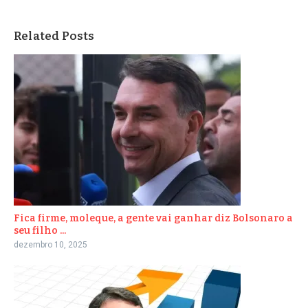
Related Posts
Fica firme, moleque, a gente vai ganhar diz Bolsonaro a
seu filho ...
dezembro 10, 2025