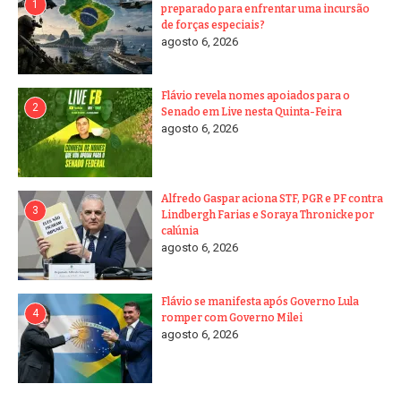
1
preparado para enfrentar uma incursão
de forças especiais?
agosto 6, 2026
Flávio revela nomes apoiados para o
2
Senado em Live nesta Quinta-Feira
agosto 6, 2026
Alfredo Gaspar aciona STF, PGR e PF contra
3
Lindbergh Farias e Soraya Thronicke por
calúnia
agosto 6, 2026
Flávio se manifesta após Governo Lula
4
romper com Governo Milei
agosto 6, 2026