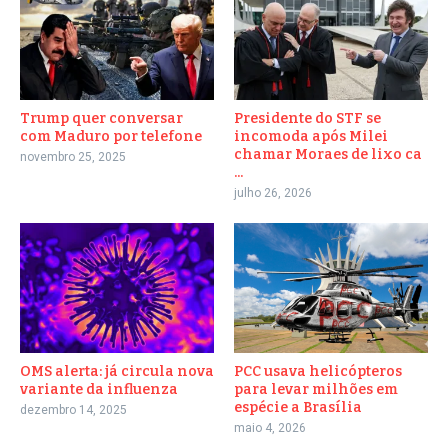
Trump quer conversar
Presidente do STF se
com Maduro por telefone
incomoda após Milei
chamar Moraes de lixo ca
novembro 25, 2025
...
julho 26, 2026
OMS alerta: já circula nova
PCC usava helicópteros
variante da influenza
para levar milhões em
espécie a Brasília
dezembro 14, 2025
maio 4, 2026