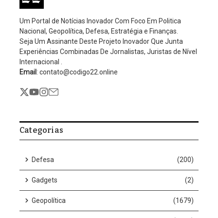
O líder do Partido Liberal (PL) na Câmara dos Deputados,
Sóstenes Cavalcante (PL-RJ), publicou nota oficial informando
que a bancada decidiu, de forma unida, apoiar a candidatura do
deputado federal Hélio Lopes (PL-RJ), conhecido como Hélio
Negão, à vaga de ministro do Tribunal de Contas da União (TCU).