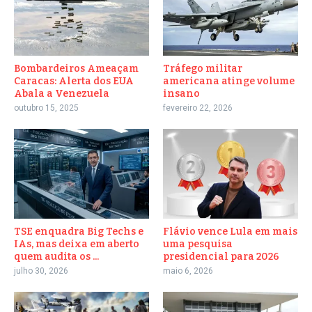
Bombardeiros Ameaçam
Tráfego militar
Caracas: Alerta dos EUA
americana atinge volume
Abala a Venezuela
insano
outubro 15, 2025
fevereiro 22, 2026
TSE enquadra Big Techs e
Flávio vence Lula em mais
IAs, mas deixa em aberto
uma pesquisa
quem audita os ...
presidencial para 2026
julho 30, 2026
maio 6, 2026