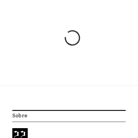
Home
/
TCU
/
Líder do PL anuncia apoio unânime do partido à
candidatura de Hélio Lopes ao TCU
TCU
Líder do PL anuncia apoio
unânime do partido à
candidatura de Hélio Lopes
ao TCU
Por
Editorial Código 22
Nenhum comentário
2 Mins Read
Atualizado: fevereiro 25, 2026
8:30 pm
Bancada do Partido Liberal na Câmara oficializa indicação do
deputado Hélio Negão para vaga no Tribunal de Contas da União;
decisão em sintonia com Jair Bolsonaro e Valdemar Costa Neto