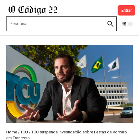
Ir para o conteúdo
Entrar
Procurar por:
Home
/
TCU
/
TCU suspende investigação sobre Festas de Vorcaro
em Trancoso