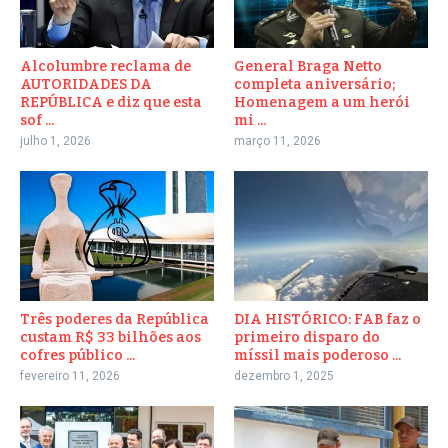
Alcolumbre reclama de
General Braga Netto
AUTORIDADES DA
completa aniversário;
REPÚBLICA e diz que esta
Homenagem a um herói
sof ...
mi ...
julho 1, 2026
março 11, 2026
Três poderes da República
DIA HISTÓRICO: FAB faz o
custam R$ 33 bilhões aos
primeiro disparo do
cofres público ...
míssil mais poderoso ...
fevereiro 11, 2026
dezembro 1, 2025