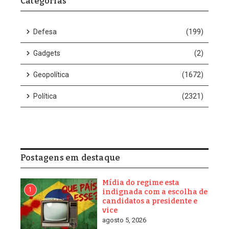
A declaração surge após dois aviões do país sul-americano
terem se aproximado de um navio da Marinha dos EUA em
águas internacionais na quinta-feira (4). Trump evitou
especificar a que distância as aeronaves chegaram dos navios
americanos.
“Se nos colocarem em uma posição perigosa, serão abatidos”,
enfatizou o presidente no Salão Oval da Casa Branca.
Ao ser questionado sobre as consequências de a Venezuela
sobrevoar bases navais americanas com jatos, Trump
respondeu: “Eu diria que eles terão problemas. Nós os
informaremos sobre isso. Ouvimos falar disso, mas ainda não
acabou, não como eles descreveram”.
Dirigindo-se ao chefe do Estado-Maior Conjunto dos EUA,
general Dan Caine, Trump destacou: “Eu diria, general, se eles
fizerem isso, você tem a opção de fazer o que quiser”.