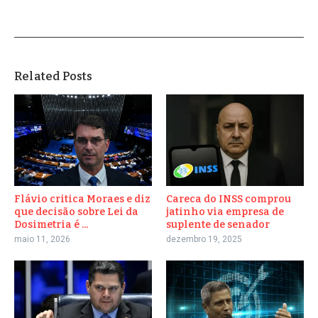
Related Posts
Flávio critica Moraes e diz
Careca do INSS comprou
que decisão sobre Lei da
jatinho via empresa de
Dosimetria é ...
suplente de senador
maio 11, 2026
dezembro 19, 2025