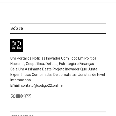
Home
/
Geopolítica
/
Trump afirma que EUA podem abater aviões da
Venezuela em caso de ameaça
Defesa
Geopolítica
Trump afirma que EUA
podem abater aviões da
Venezuela em caso de
ameaça
Por
Editorial
Nenhum comentário
2 Mins Read
Atualizado: setembro 6, 2025
12:03 am
O presidente dos Estados Unidos, Donald Trump, advertiu nesta
sexta-feira (5) que aeronaves militares venezuelanas serão
derrubadas caso coloquem os americanos em uma “posição
perigosa”.