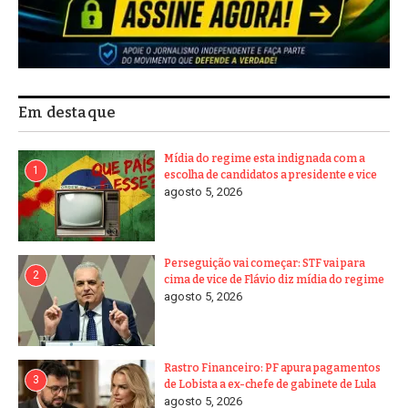
Em destaque
Mídia do regime esta indignada com a
1
escolha de candidatos a presidente e vice
agosto 5, 2026
Perseguição vai começar: STF vai para
2
cima de vice de Flávio diz mídia do regime
agosto 5, 2026
Rastro Financeiro: PF apura pagamentos
3
de Lobista a ex-chefe de gabinete de Lula
agosto 5, 2026