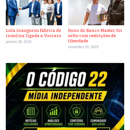
Lula inaugurou fábrica de
Dono do Banco Master, foi
insulina ligada a Vorcaro
solto com restrições de
liberdade
janeiro 28, 2026
novembro 29, 2025