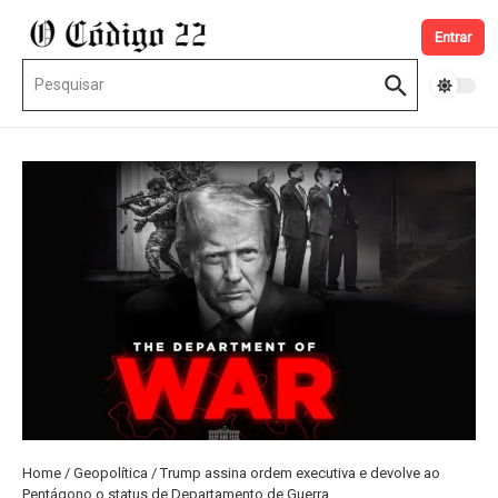
Ir para o conteúdo
Entrar
Procurar por:
Home
/
Geopolítica
/
Trump assina ordem executiva e devolve ao
Pentágono o status de Departamento de Guerra