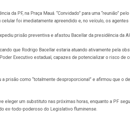
ência da PF, na Praça Mauá. “Convidado” para uma “reunião” pelo
u celular foi imediatamente apreendido e, no veículo, os agente
pediu prisão preventiva e afastou Bacellar da presidência da Al
dicando que Rodrigo Bacellar estaria atuando ativamente pela o
Poder Executivo estadual, capazes de potencializar o risco de co
u a prisão como “totalmente desproporcional” e afirmou que o de
eve eleger um substituto nas próximas horas, enquanto a PF seg
 do ex-todo-poderoso do Legislativo fluminense.