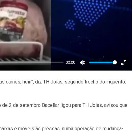
00:00
Mute
Enter
fullscr
s carnes, hein”, diz TH Joias, segundo trecho do inquérito.
e de 2 de setembro Bacellar ligou para TH Joias, avisou que
 caixas e móveis às pressas, numa operação de mudança-