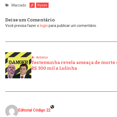
Marcado:
pf
thjoias
Deixe um Comentário
Você precisa fazer o
login
para publicar um comentário.
Anterior
Testemunha revela ameaça de morte d
R$ 300 mil a Lulinha
Editorial Código 22