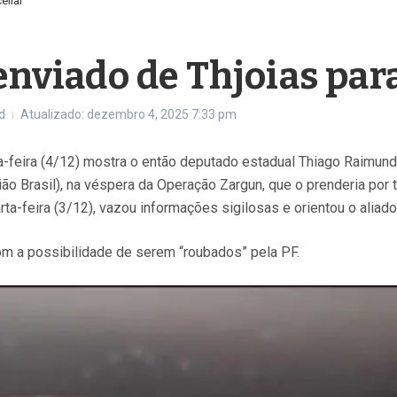
ellar
 enviado de Thjoias par
d
Atualizado: dezembro 4, 2025
7:33 pm
ta-feira (4/12) mostra o então deputado estadual Thiago Raimun
ião Brasil), na véspera da Operação Zargun, que o prenderia po
rta-feira (3/12), vazou informações sigilosas e orientou o aliado
com a possibilidade de serem “roubados” pela PF.