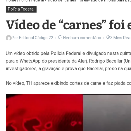
Home
/
Polícia Federal
/
Vídeo de “carnes” foi enviado de Thjoias para Bac
Polícia Federal
Vídeo de “carnes” foi
Por
Editorial Código 22
Nenhum comentário
3 Mins Rea
Um vídeo obtido pela Polícia Federal e divulgado nesta quin
para o WhatsApp do presidente da Alerj, Rodrigo Bacellar (Un
investigadores, a gravação é prova que Bacellar, preso na qua
No vídeo, TH aparece exibindo cortes de carne e faz piada 