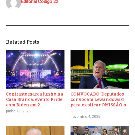
Editorial Código 22
Related Posts
Contraste marca junho na
CONVOCADO: Deputados
Casa Branca: evento Pride
convocam Lewandowski
com Biden em 2 ...
para explicar OMISSÃO n
...
junho 15, 2026
novembro 4, 2025