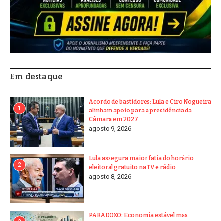
Em destaque
Acordo de bastidores: Lula e Ciro Nogueira
1
alinham apoio para a presidência da
Câmara em 2027
agosto 9, 2026
Lula assegura maior fatia do horário
2
eleitoral gratuito na TV e rádio
agosto 8, 2026
PARADOXO: Economia estável mas