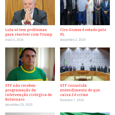
Lula só tem problemas
Ciro Gomes é vetado pelo
para resolver com Trump
PL
maio 5, 2026
dezembro 2, 2025
STF não recebeu
STF consolida
programação da
entendimento de que
intervenção cirúrgica de
caixa 2 é crime
Bolsonaro
fevereiro 7, 2026
dezembro 20, 2025