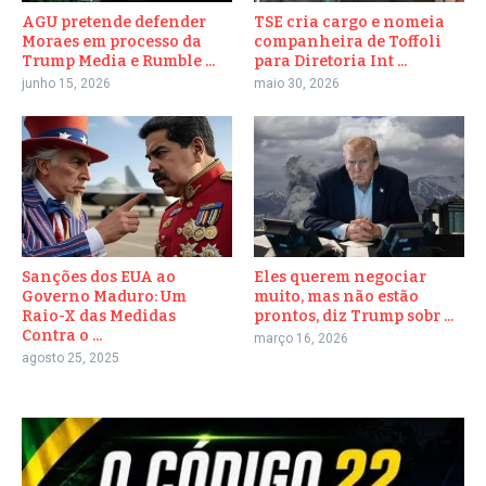
AGU pretende defender
TSE cria cargo e nomeia
Moraes em processo da
companheira de Toffoli
Trump Media e Rumble ...
para Diretoria Int ...
junho 15, 2026
maio 30, 2026
Sanções dos EUA ao
Eles querem negociar
Governo Maduro: Um
muito, mas não estão
Raio-X das Medidas
prontos, diz Trump sobr ...
Contra o ...
março 16, 2026
agosto 25, 2025