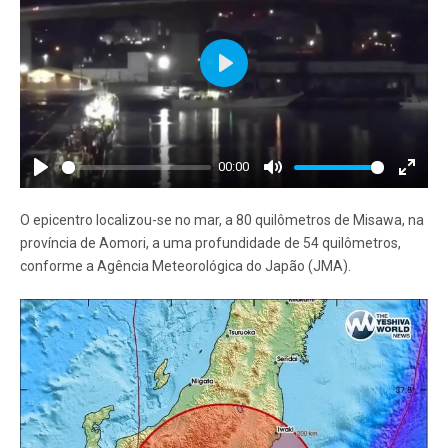
Play
00:00
Play
Mute
Enter
fullscr
O epicentro localizou-se no mar, a 80 quilômetros de Misawa, na
província de Aomori, a uma profundidade de 54 quilômetros,
conforme a Agência Meteorológica do Japão (JMA).