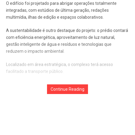
O edifício foi projetado para abrigar operações totalmente
integradas, com estúdios de última geração, redações
multimídia, ilhas de edição e espaços colaborativos.
A sustentabilidade é outro destaque do projeto: o prédio contará
com eficiência energética, aproveitamento de luz natural,
gestão inteligente de água e resíduos e tecnologias que
reduzem o impacto ambiental.
Localizado em área estratégica, o complexo terá acesso
facilitado a transporte público.
A placa comemorativa foi descerrada por Paulo Tonet Camargo;
Continue Reading
Nicodemos Venâncio Junior, presidente do Grupo Venâncio –
parceiro no empreendimento – e Manuel Belmar, diretor de
Produtos Digitais, Finanças, Jurídicos e Infraestrutura da Globo.
Com a pedra fundamental lançada, o Grupo Globo inicia a
construção de uma sede moderna e preparada para os desafios
futuros do jornalismo e da comunicação no Brasil.