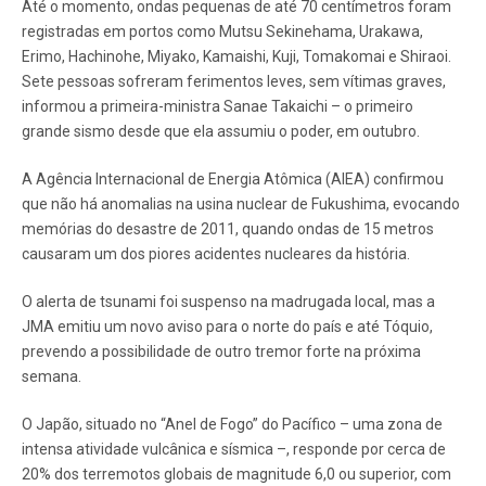
Até o momento, ondas pequenas de até 70 centímetros foram
registradas em portos como Mutsu Sekinehama, Urakawa,
Erimo, Hachinohe, Miyako, Kamaishi, Kuji, Tomakomai e Shiraoi.
Sete pessoas sofreram ferimentos leves, sem vítimas graves,
informou a primeira-ministra Sanae Takaichi – o primeiro
grande sismo desde que ela assumiu o poder, em outubro.
A Agência Internacional de Energia Atômica (AIEA) confirmou
que não há anomalias na usina nuclear de Fukushima, evocando
memórias do desastre de 2011, quando ondas de 15 metros
causaram um dos piores acidentes nucleares da história.
O alerta de tsunami foi suspenso na madrugada local, mas a
JMA emitiu um novo aviso para o norte do país e até Tóquio,
prevendo a possibilidade de outro tremor forte na próxima
semana.
O Japão, situado no “Anel de Fogo” do Pacífico – uma zona de
intensa atividade vulcânica e sísmica –, responde por cerca de
20% dos terremotos globais de magnitude 6,0 ou superior, com