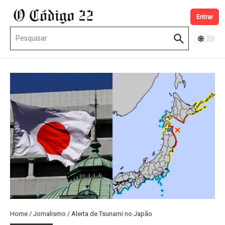
Ir para o conteúdo
Entrar
Procurar por:
Home
/
Jornalismo
/
Alerta de Tsunami no Japão