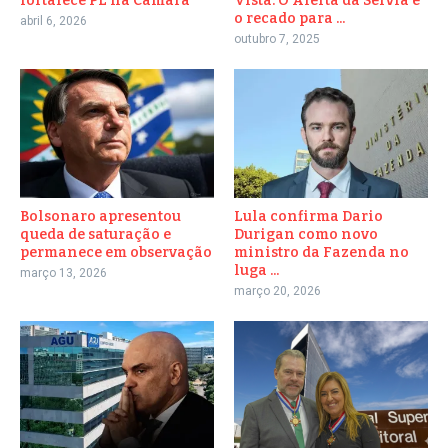
fortalece PL na Câmara
Vista: O Alerta da Sérvia e
o recado para ...
abril 6, 2026
outubro 7, 2025
Bolsonaro apresentou
Lula confirma Dario
queda de saturação e
Durigan como novo
permanece em observação
ministro da Fazenda no
luga ...
março 13, 2026
março 20, 2026