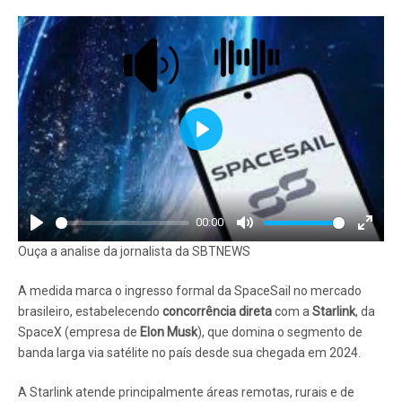
Play
00:00
Play
Mute
Enter
Ouça a analise da jornalista da SBTNEWS
fullscr
A medida marca o ingresso formal da SpaceSail no mercado
brasileiro, estabelecendo
concorrência direta
com a
Starlink
, da
SpaceX (empresa de
Elon Musk
), que domina o segmento de
banda larga via satélite no país desde sua chegada em 2024.
A Starlink atende principalmente áreas remotas, rurais e de