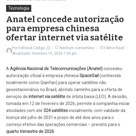
Tecnologia
Anatel concede autorização
para empresa chinesa
ofertar internet via satélite
Por
Editorial Código 22
Nenhum comentário
2 Mins Read
Atualizado: fevereiro 19, 2026
7:00 pm
A
Agência Nacional de Telecomunicações (Anatel)
concedeu
autorização oficial à empresa chinesa
SpaceSail
(conhecida
localmente como Qianfan) para operar satélites não
geoestacionários no Brasil, abrindo caminho para a oferta de
serviços de
internet via satélite
de órbita baixa (LEO). A decisão,
tomada em 12 de fevereiro de 2026, permite à companhia iniciar
atividades com até
324 satélites
inicialmente, com validade da
licença até julho de 2031 e prazo de até dois anos para o
começo efetivo das operações comerciais – previsto para o
quarto trimestre de 2026
.