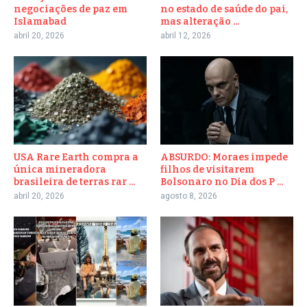
negociações de paz em
no estado de saúde do pai,
Islamabad
mas alteração ...
abril 20, 2026
abril 12, 2026
USA Rare Earth compra a
ABSURDO: Moraes impede
única mineradora
filhos de visitarem
brasileira de terras rar ...
Bolsonaro no Dia dos P ...
abril 20, 2026
agosto 8, 2026