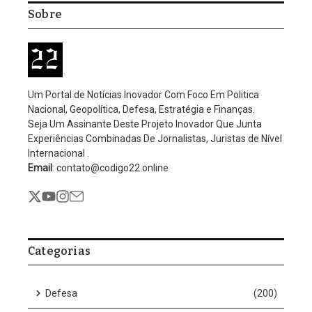
foragido a 23 anos
Tecnologia
Reconhecimento facial
localiza empresário foragido
a 23 anos
Por
Editorial Código 22
Nenhum comentário
3 Mins Read
Atualizado: janeiro 23, 2026
8:00 am
Sistema de reconhecimento facial da Bahia localiza e prende
empresário condenado por homicídio após 23 anos foragido
Um sistema de reconhecimento facial implantado pela
Secretaria de Segurança Pública da Bahia (SSP-BA) foi decisivo
para a prisão do empresário paulista Sérgio Nahas, de 61 anos,
no último sábado (17), na Praia do Forte, litoral norte do estado.
Nahas estava foragido desde junho de 2025, quando a Justiça
expediu mandado de prisão após condenação pelo assassinato