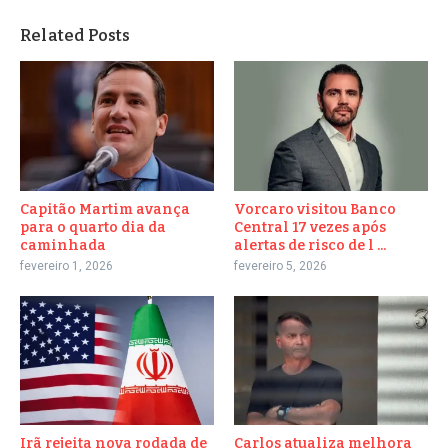
Related Posts
Capitão Martim avança
Vorcaro visitou Banco
para o quarto dia da
Central 17 vezes após
caminhada
alertas de risco de l ...
fevereiro 1, 2026
fevereiro 5, 2026
Irã rejeita nova rodada de
Carlos atualiza melhora