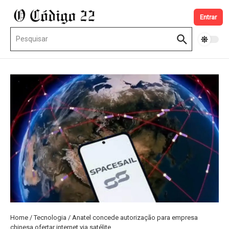
Ir para o conteúdo
Entrar
Procurar por:
Home
/
Tecnologia
/
Anatel concede autorização para empresa
chinesa ofertar internet via satélite