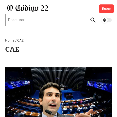
Ir para o conteúdo
Entrar
Procurar por:
Home
/
CAE
CAE