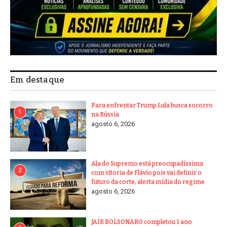
Em destaque
Para enfrentar Trump Lula busca socorro
1
na Rússia
agosto 6, 2026
Ala do Supremo está preocupadíssima
2
com vitoria de Flávio pois vai definir o
futuro da corte, alerta mídia do regime
agosto 6, 2026
JAIR BOLSONARO completou 1 ano