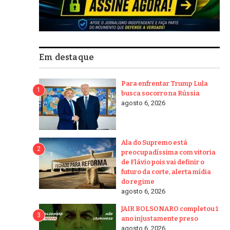
Em destaque
Para enfrentar Trump Lula
1
busca socorro na Rússia
agosto 6, 2026
Ala do Supremo está
2
preocupadíssima com vitoria
de Flávio pois vai definir o
futuro da corte, alerta mídia
do regime
agosto 6, 2026
JAIR BOLSONARO completou 1
3
ano injustamente preso
agosto 6, 2026