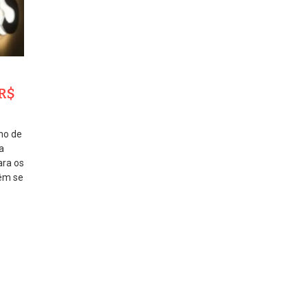
 R$
ano de
a
ara os
vêm se