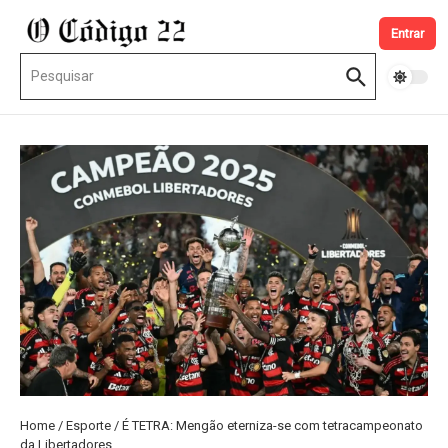
Ir para o conteúdo
Entrar
Procurar por:
Home
/
Esporte
/
É TETRA: Mengão eterniza-se com tetracampeonato
da Libertadores