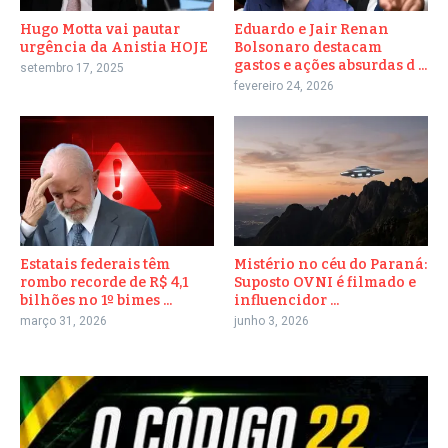
Hugo Motta vai pautar
Eduardo e Jair Renan
urgência da Anistia HOJE
Bolsonaro destacam
gastos e ações absurdas d ...
setembro 17, 2025
fevereiro 24, 2026
Estatais federais têm
Mistério no céu do Paraná:
rombo recorde de R$ 4,1
Suposto OVNI é filmado e
bilhões no 1º bimes ...
influencidor ...
março 31, 2026
junho 3, 2026