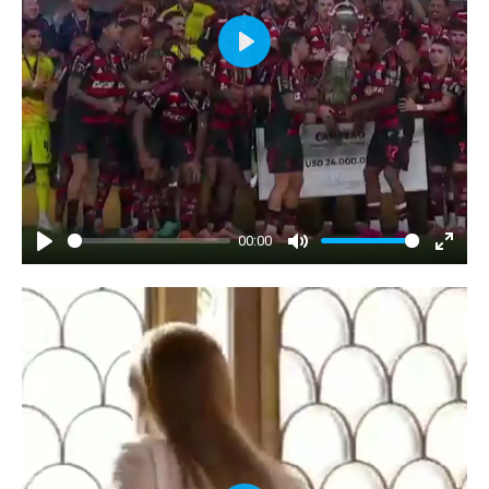
Play
00:00
Play
Mute
Enter
fullscr