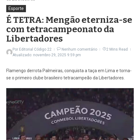
Esporte
É TETRA: Mengão eterniza-se
com tetracampeonato da
Libertadores
Por
Editorial Código 22
Nenhum comentário
2 Mins Read
Atualizado: novembro 29, 2025
9:59 pm
Flamengo derrota Palmeiras, conquista a taça em Lima e torna-
se o primeiro clube brasileiro tetracampeão da Libertadores.