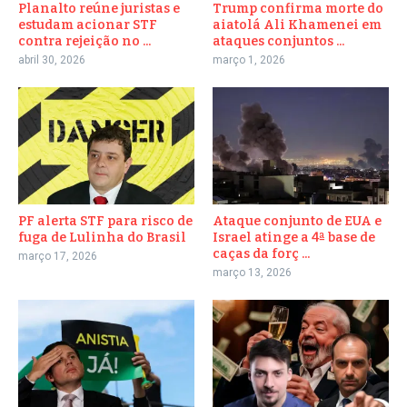
Planalto reúne juristas e
Trump confirma morte do
estudam acionar STF
aiatolá Ali Khamenei em
contra rejeição no ...
ataques conjuntos ...
abril 30, 2026
março 1, 2026
PF alerta STF para risco de
Ataque conjunto de EUA e
fuga de Lulinha do Brasil
Israel atinge a 4ª base de
caças da forç ...
março 17, 2026
março 13, 2026